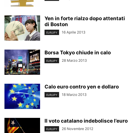
Yen in forte rialzo dopo attentati
di Boston
16 Aprile 2013
EUR/JPY
Borsa Tokyo chiude in calo
28 Marzo 2013
EUR/JPY
Calo euro contro yen e dollaro
18 Marzo 2013
EUR/JPY
Il voto catalano indebolisce l’euro
26 Novembre 2012
EUR/JPY