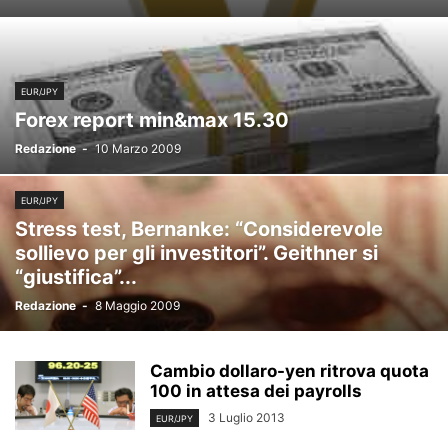
EUR/JPY
Forex report min&max 15.30
Redazione
-
10 Marzo 2009
EUR/JPY
Stress test, Bernanke: “Considerevole
sollievo per gli investitori”. Geithner si
“giustifica”...
Redazione
-
8 Maggio 2009
Cambio dollaro-yen ritrova quota
100 in attesa dei payrolls
3 Luglio 2013
EUR/JPY