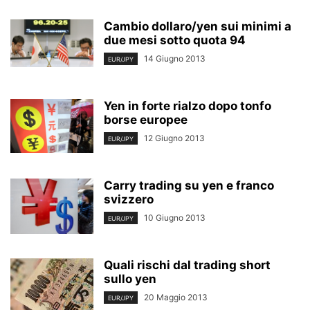
Cambio dollaro/yen sui minimi a
due mesi sotto quota 94
14 Giugno 2013
EUR/JPY
Yen in forte rialzo dopo tonfo
borse europee
12 Giugno 2013
EUR/JPY
Carry trading su yen e franco
svizzero
10 Giugno 2013
EUR/JPY
Quali rischi dal trading short
sullo yen
20 Maggio 2013
EUR/JPY