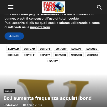
Utilizziamo i cookie per offrirti la migliore esperienza sul nostro
sito web.
Cliccando sulla pagina, effettuando lo scroll o chiudendo il
banner, presti il consenso all’uso di tutti i cookie
Home
Coppie Valute
EUR/JPY
Puoi scoprire di più su quali cookie stiamo utilizzando o come
disattivarli nelle
impostazioni
EUR/JPY
Accetta
AUD/CAD
AUD/CHF
AUD/JPY
AUD/USD
CAD/CHF
CHF/JPY
EUR/AUD
EUR/CAD
EUR/CHF
EUR/GBP
EUR/JPY
EUR/USD
GBP/CAD
GBP/CHF
GBP/JPY
GBP/USD
NZD/USD
USD/CAD
USD/JPY
EUR/JPY
BoJ aumenta frequenza acquisti bond
Redazione
-
18 Aprile 2013