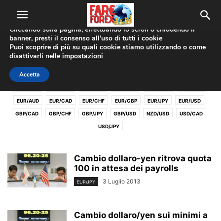
Utilizziamo i cookie per offrirti la migliore esperienza sul nostro
sito web.
Cliccando sulla pagina, effettuando lo scroll o chiudendo il
banner, presti il consenso all’uso di tutti i cookie
Home
Coppie Valute
EUR/JPY
Puoi scoprire di più su quali cookie stiamo utilizzando o come
disattivarli nelle
impostazioni
EUR/JPY
Accetta
AUD/CAD
AUD/CHF
AUD/JPY
AUD/USD
CAD/CHF
CHF/JPY
EUR/AUD
EUR/CAD
EUR/CHF
EUR/GBP
EUR/JPY
EUR/USD
GBP/CAD
GBP/CHF
GBP/JPY
GBP/USD
NZD/USD
USD/CAD
USD/JPY
Cambio dollaro-yen ritrova quota
100 in attesa dei payrolls
3 Luglio 2013
EUR/JPY
Cambio dollaro/yen sui minimi a