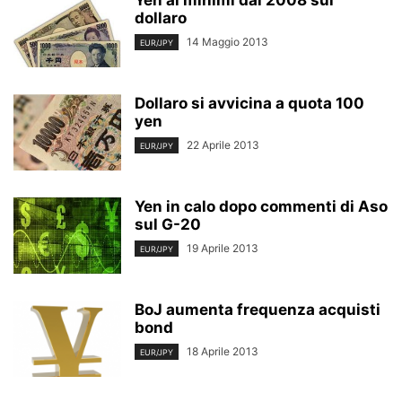
Yen ai minimi dal 2008 sul
dollaro
14 Maggio 2013
EUR/JPY
Dollaro si avvicina a quota 100
yen
22 Aprile 2013
EUR/JPY
Yen in calo dopo commenti di Aso
sul G-20
19 Aprile 2013
EUR/JPY
BoJ aumenta frequenza acquisti
bond
18 Aprile 2013
EUR/JPY