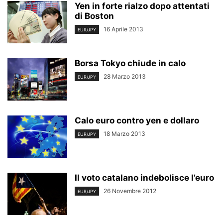
Yen in forte rialzo dopo attentati
di Boston
16 Aprile 2013
EUR/JPY
Borsa Tokyo chiude in calo
28 Marzo 2013
EUR/JPY
Calo euro contro yen e dollaro
18 Marzo 2013
EUR/JPY
Il voto catalano indebolisce l’euro
26 Novembre 2012
EUR/JPY