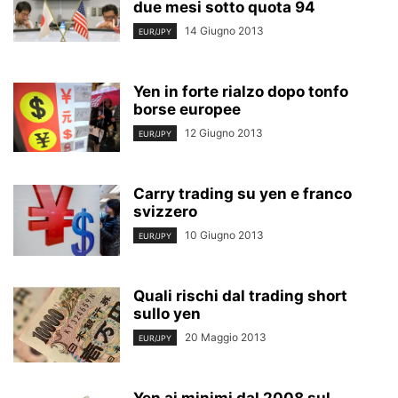
due mesi sotto quota 94
14 Giugno 2013
EUR/JPY
Yen in forte rialzo dopo tonfo
borse europee
12 Giugno 2013
EUR/JPY
Carry trading su yen e franco
svizzero
10 Giugno 2013
EUR/JPY
Quali rischi dal trading short
sullo yen
20 Maggio 2013
EUR/JPY