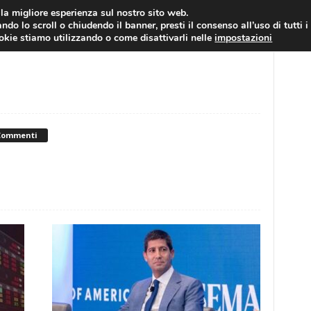
RATIS
FOREX NEWS
FOREX SIGNALS
FOREX TRADING
GLOSSARIO FORE
i la migliore esperienza sul nostro sito web.
ndo lo scroll o chiudendo il banner, presti il consenso all’uso di tutti i
EURO/DOLLARO
ECONOMIA
FOREX NEWS
ookie stiamo utilizzando o come disattivarli nelle
impostazioni
Commenti