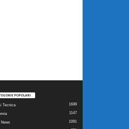
TEGORIE POPOLARI
1699
si Tecnica
1147
omia
1091
 News