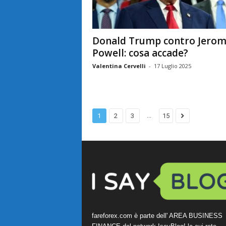
Donald Trump contro Jero
Powell: cosa accade?
Valentina Cervelli
-
17 Luglio 2025
...
1
2
3
15
fareforex.com è parte dell' AREA BUSINESS