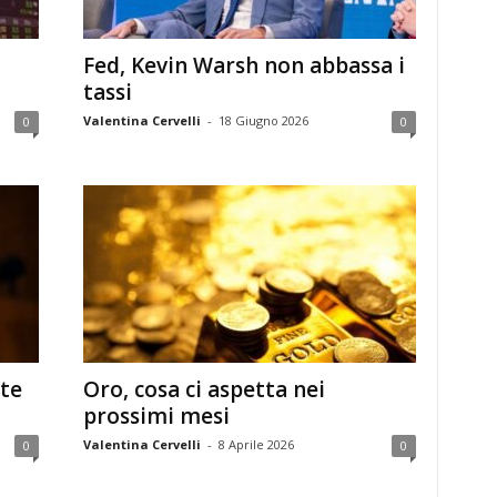
Fed, Kevin Warsh non abbassa i
tassi
Valentina Cervelli
-
18 Giugno 2026
0
0
te
Oro, cosa ci aspetta nei
prossimi mesi
Valentina Cervelli
-
8 Aprile 2026
0
0