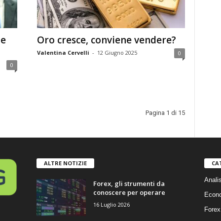
me
Oro cresce, conviene vendere?
Valentina Cervelli
-
12 Giugno 2025
0
0
Pagina 1 di 15
ALTRE NOTIZIE
CA
Anali
Forex, gli strumenti da
conoscere per operare
Econ
16 Luglio 2026
Forex