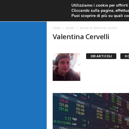
CANDELE GIAPPONESI
ECONOMIA
FOREX G
Utilizziamo i cookie per offrirt
Cliccando sulla pagina, effettua
ANALISI TECNICA
F
Puoi scoprire di più su quali c
a
Home
Autori
Articoli di Valentina Cervelli
Valentina Cervelli
r
e
203 ARTICOLI
0 
F
o
r
e
x