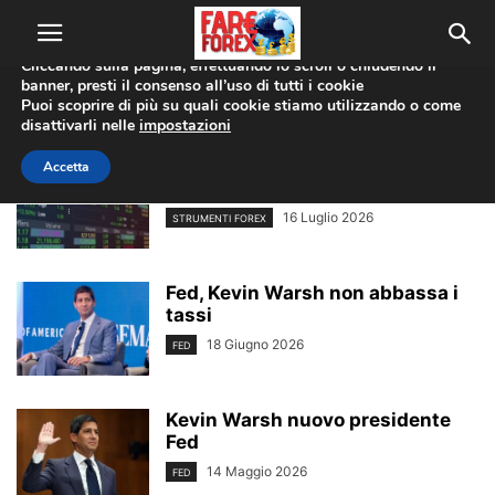
Utilizziamo i cookie per offrirti la migliore esperienza sul nostro
sito web.
Cliccando sulla pagina, effettuando lo scroll o chiudendo il
banner, presti il consenso all’uso di tutti i cookie
Puoi scoprire di più su quali cookie stiamo utilizzando o come
ULTIMI ARTICOLI
disattivarli nelle
impostazioni
Forex, gli strumenti da conoscere
Accetta
per operare
16 Luglio 2026
STRUMENTI FOREX
Fed, Kevin Warsh non abbassa i
tassi
18 Giugno 2026
FED
Kevin Warsh nuovo presidente
Fed
14 Maggio 2026
FED