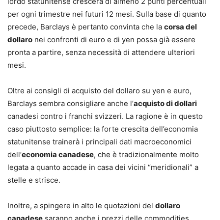
lordo statunitense crescerà di almeno 2 punti percentuali
per ogni trimestre nei futuri 12 mesi. Sulla base di quanto
precede, Barclays è pertanto convinta che la
corsa del
dollaro
nei confronti di euro e di yen possa già essere
pronta a partire, senza necessità di attendere ulteriori
mesi.
Oltre ai consigli di acquisto del dollaro su yen e euro,
Barclays sembra consigliare anche l’
acquisto di dollari
canadesi contro i franchi svizzeri. La ragione è in questo
caso piuttosto semplice: la forte crescita dell’economia
statunitense trainerà i principali dati macroeconomici
dell’
economia canadese
, che è tradizionalmente molto
legata a quanto accade in casa dei vicini “meridionali” a
stelle e strisce.
Inoltre, a spingere in alto le quotazioni del
dollaro
canadese
saranno anche i prezzi delle commodities,