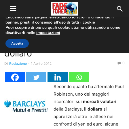
Utilizziamo i cookie per offrirti la migliore esperienza sul nostro
sito web.
Cliccando sulla pagina, effettuando lo scroll o chiudendo il
banner, presti il consenso all’uso di tutti i cookie
Home
Economia
Puoi scoprire di più su quali cookie stiamo utilizzando o come
disattivarli nelle
impostazioni
Economia
Barclays scommette sul
Accetta
dollaro
0
Di
Redazione
-
1 Aprile 2012
Secondo quanto ha affermato Paul
Robinson, uno dei maggiori
ricercatori sui
mercati valutari
della Barclays, il
dollaro
si
apprezzerà oltre le attese nei
confronti di yen ed euro, alcune