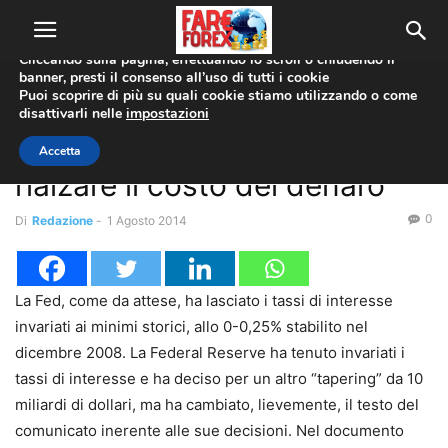
Utilizziamo i cookie per offrirti la migliore esperienza sul nostro
sito web.
Cliccando sulla pagina, effettuando lo scroll o chiudendo il
banner, presti il consenso all’uso di tutti i cookie
Home
Fed
Puoi scoprire di più su quali cookie stiamo utilizzando o come
disattivarli nelle
impostazioni
Fed
La Federal Reserve pronta a
Accetta
rialzare il costo del denaro
0
Di
Redazione
-
1 Agosto 2014
La Fed, come da attese, ha lasciato i tassi di interesse
invariati ai minimi storici, allo 0-0,25% stabilito nel
dicembre 2008. La Federal Reserve ha tenuto invariati i
tassi di interesse e ha deciso per un altro “tapering” da 10
miliardi di dollari, ma ha cambiato, lievemente, il testo del
comunicato inerente alle sue decisioni. Nel documento