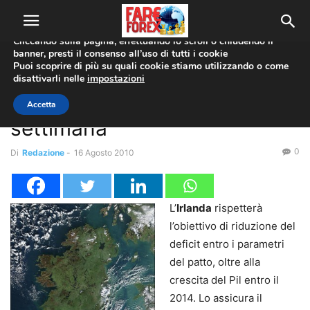
Utilizziamo i cookie per offrirti la migliore esperienza sul nostro
sito web.
Cliccando sulla pagina, effettuando lo scroll o chiudendo il
banner, presti il consenso all’uso di tutti i cookie
Home
Banche
Puoi scoprire di più su quali cookie stiamo utilizzando o come
disattivarli nelle
impostazioni
Banche
Bce
Forex Insider, l’analisi della
Accetta
settimana
0
Di
Redazione
-
16 Agosto 2010
L’
Irlanda
rispetterà
l’obiettivo di riduzione del
deficit entro i parametri
del patto, oltre alla
crescita del Pil entro il
2014. Lo assicura il