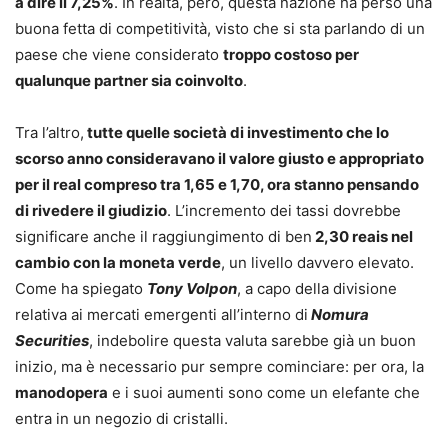
a dire il 7,25%
. In realtà, però, questa nazione ha perso una
buona fetta di competitività, visto che si sta parlando di un
paese che viene considerato
troppo costoso per
qualunque partner sia coinvolto
.
Tra l’altro,
tutte quelle società di investimento che lo
scorso anno consideravano il valore giusto e appropriato
per il real compreso tra 1,65 e 1,70, ora stanno pensando
di rivedere il giudizio
. L’incremento dei tassi dovrebbe
significare anche il raggiungimento di ben
2,30 reais nel
cambio con la moneta verde
, un livello davvero elevato.
Come ha spiegato
Tony Volpon
, a capo della divisione
relativa ai mercati emergenti all’interno di
Nomura
Securities
, indebolire questa valuta sarebbe già un buon
inizio, ma è necessario pur sempre cominciare: per ora, la
manodopera
e i suoi aumenti sono come un elefante che
entra in un negozio di cristalli.