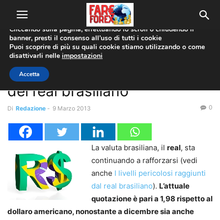
Utilizziamo i cookie per offrirti la migliore esperienza sul nostro
sito web.
Cliccando sulla pagina, effettuando lo scroll o chiudendo il
banner, presti il consenso all’uso di tutti i cookie
Home
Mercati Emergenti
Puoi scoprire di più su quali cookie stiamo utilizzando o come
disattivarli nelle
impostazioni
Mercati Emergenti
Il pericoloso rafforzamento
Accetta
del real brasiliano
0
Di
Redazione
-
9 Marzo 2013
La valuta brasiliana, il
real
, sta
continuando a rafforzarsi (vedi
anche
I livelli pericolosi raggiunti
dal real brasiliano
).
L’attuale
quotazione è pari a 1,98 rispetto al
dollaro americano, nonostante a dicembre sia anche