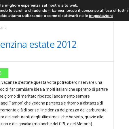
RATIS
FOREX NEWS
FOREX SIGNALS
FOREX TRADING
GLOSSARIO FORE
i la migliore esperienza sul nostro sito web.
ndo lo scroll o chiudendo il banner, presti il consenso all’uso di tutti i
EURO/DOLLARO
ECONOMIA
FOREX NEWS
ookie stiamo utilizzando o come disattivarli nelle
impostazioni
 2012
benzina estate 2012
e vacanze d’estate questa volta potrebbero riservare una
do di far cambiare idea a molti italiani che sperano di partire
che giorno di meritato riposto; l’andamento sempre
iaggi “lampo” che vedono partenza e ritorno a distanza di
ncrementa già di per se l’incidenza del prezzo del carburante
ro dei carburanti degli ultimi mesi che ha visto, grazie alle
zina e del gasolio (ma anche del GPL e del Metano).