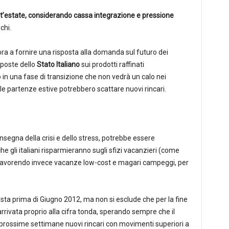
est’estate, considerando cassa integrazione e pressione
chi.
ora a fornire una risposta alla domanda sul futuro dei
mposte dello
Stato Italiano
sui prodotti raffinati
 una fase di transizione che non vedrà un calo nei
le partenze estive potrebbero scattare nuovi rincari.
nsegna della crisi e dello stress, potrebbe essere
che gli italiani risparmieranno sugli sfizi vacanzieri (come
anti) favorendo invece vacanze low-cost e magari campeggi, per
vista prima di Giugno 2012, ma non si esclude che per la fine
arrivata proprio alla cifra tonda, sperando sempre che il
 prossime settimane nuovi rincari con movimenti superiori a