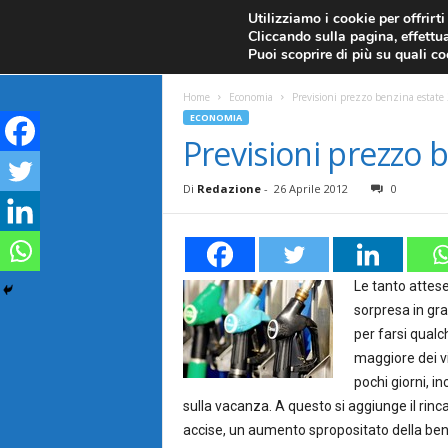
CANDELE GIAPPONESI
ECONOMIA
FOREX G
Utilizziamo i cookie per offrirt
Cliccando sulla pagina, effettua
ANALISI TECNICA
F
Puoi scoprire di più su quali c
a
Home
Economia
Previsioni prezzo benzina estate
ECONOMIA
r
Previsioni prezzo 
e
Di
Redazione
-
26 Aprile 2012
0
F
o
Le tanto attes
sorpresa in gra
r
per farsi qual
maggiore dei v
e
pochi giorni, i
x
sulla vacanza. A questo si aggiunge il rinca
accise, un aumento spropositato della ben