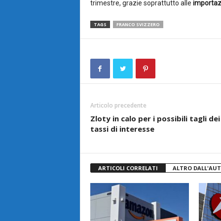
trimestre, grazie soprattutto alle
importazi
TAGS
FRANCO SVIZZERO
Articolo precedente
Zloty in calo per i possibili tagli dei
tassi di interesse
ARTICOLI CORRELATI
ALTRO DALL'AU