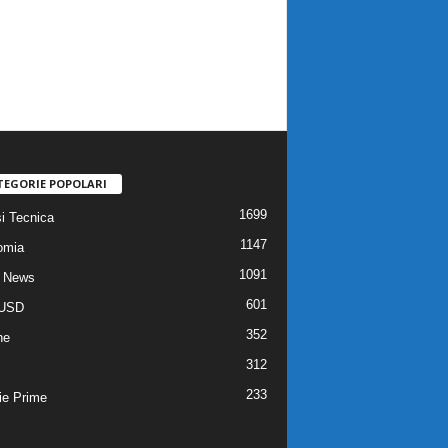
TEGORIE POPOLARI
1699
si Tecnica
1147
omia
1091
 News
601
USD
352
he
312
233
ie Prime