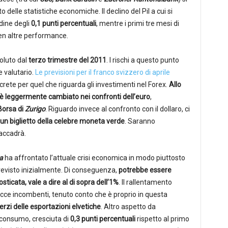
elle statistiche economiche. Il declino del Pil a cui si
dine degli
0,1 punti percentuali
, mentre i primi tre mesi di
ben altre performance.
soluto dal
terzo trimestre del 2011
. I rischi a questo punto
 valutario.
Le previsioni per il franco svizzero di aprile
ete per quel che riguarda gli investimenti nel Forex.
Allo
o è leggermente cambiato nei confronti dell’euro
,
Borsa di
Zurigo
. Riguardo invece al confronto con il dollaro, ci
un biglietto della celebre moneta verde
. Saranno
 accadrà.
a
ha affrontato l’attuale crisi economica in modo piuttosto
revisto inizialmente. Di conseguenza,
potrebbe essere
sticata, vale a dire al di sopra dell’1%
. Il rallentamento
ce incombenti, tenuto conto che è proprio in questa
terzi delle esportazioni elvetiche
. Altro aspetto da
l consumo, cresciuta di
0,3 punti percentuali
rispetto al primo