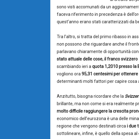
sono visti accomunati da un aggiornamento d
faceva riferimento in precedenza è dell’or
quest’anno erano stati caratterizzati da 
Tra l’altro, si tratta del primo ribasso in as
non possono che riguardare anche il fronte
parlavano chiaramente di opportunità concr
stato attuale delle cose, il franco svizzer
scambiando ieri a
quota 1,2010 presso la 
vogliono ora
95,31 centesimi per ottenere 
determinanti molti fattori per capire cosa
Anzitutto, bisogna ricordare che la
Svizzer
brillante, ma non come si era realmente p
molto difficile raggiungere la crescita prono
economico dell’eurozona è una delle minac
regione che vengono destinati circa
i due 
sottolineare, infine, è quello della spesa a