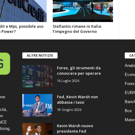
it e Mps, possibile uso
Stellantis rimane in Italia:
 Power?
l’impegno del Governo
ALTRE NOTIZIE
CA
Anali
Forex, gli strumenti da
conoscere per operare
Econ
16 Luglio 2026
Forex
EUR/
Fed, Kevin Warsh non
one
abbassa i tassi
Banc
18 Giugno 2026
cità,
Bce
om
Mater
ANCE
Kevin Warsh nuovo
ising,
presidente Fed