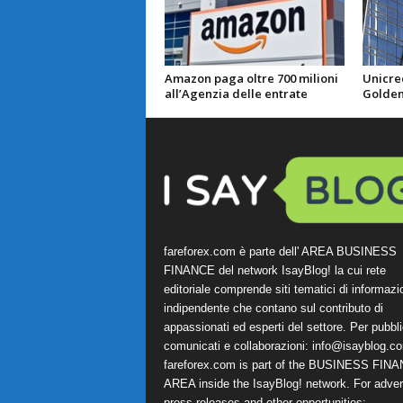
Amazon paga oltre 700 milioni
Unicred
all’Agenzia delle entrate
Golden
fareforex.com è parte dell' AREA BUSINESS
FINANCE del network IsayBlog! la cui rete
editoriale comprende siti tematici di informazi
indipendente che contano sul contributo di
appassionati ed esperti del settore. Per pubbli
comunicati e collaborazioni:
info@isayblog.c
fareforex.com is part of the BUSINESS FIN
AREA inside the IsayBlog! network. For advert
press releases and other opportunities: