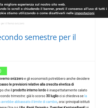
RATIS
FOREX NEWS
FOREX SIGNALS
FOREX TRADING
GLOSSARIO FORE
i la migliore esperienza sul nostro sito web.
ndo lo scroll o chiudendo il banner, presti il consenso all’uso di tutti i
EURO/DOLLARO
ECONOMIA
FOREX NEWS
ookie stiamo utilizzando o come disattivarli nelle
impostazioni
 per il franco svizzero
secondo semestre per il
overno svizzero
e gli economisti potrebbero anche decidere
basso le previsioni relative alla crescita elvetica di
po che il
prodotto interno lordo
è inaspettatamente calato
econdo trimestre: già lo scorso
30 luglio
ci si chiedeva se
la
 avrebbe abbassato il limite di cambio
, ora i principali istituti
paese (tra cui
Ubs, Bank Sarasin
e
Zuercher Kantonalbank
) si