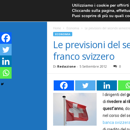
CANDELE GIAPPONESI
ECONOMIA
FOREX G
Utilizziamo i cookie per offrirt
Cliccando sulla pagina, effettua
ANALISI TECNICA
F
Puoi scoprire di più su quali c
a
Home
Economia
Le previsioni del secondo semestre
ECONOMIA
r
Le previsioni del 
franco svizzero
e
F
Di
Redazione
-
5 Settembre 2012
0
o
r
I dirigenti del
g
di
rivedere al ri
e
quest’anno
, do
nel corso del s
x
banca svizzera
di credito del 