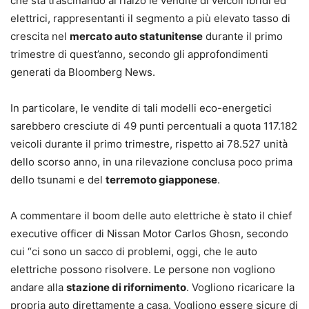
che sta trascinando al rialzo le vendite di veicoli ibridi ed
elettrici, rappresentanti il segmento a più elevato tasso di
crescita nel
mercato auto statunitense
durante il primo
trimestre di quest’anno, secondo gli approfondimenti
generati da Bloomberg News.
In particolare, le vendite di tali modelli eco-energetici
sarebbero cresciute di 49 punti percentuali a quota 117.182
veicoli durante il primo trimestre, rispetto ai 78.527 unità
dello scorso anno, in una rilevazione conclusa poco prima
dello tsunami e del
terremoto giapponese
.
A commentare il boom delle auto elettriche è stato il chief
executive officer di Nissan Motor Carlos Ghosn, secondo
cui “ci sono un sacco di problemi, oggi, che le auto
elettriche possono risolvere. Le persone non vogliono
andare alla
stazione di rifornimento
. Vogliono ricaricare la
propria auto direttamente a casa. Vogliono essere sicure di