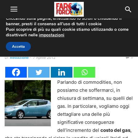
Utilizziamo i cookie per offrirti la migliore esperienza sul nostro
sito web.
Cliccando sulla pagina, effettuando lo scroll o chiudendo il
banner, presti il consenso all’uso di tutti i cookie
Home
Economia
Puoi scoprire di più su quali cookie stiamo utilizzando o come
disattivarli nelle
impostazioni
Economia
Prezzi gas in rialzo
Accetta
0
Di
Redazione
-
7 Aprile 2012
Parlando di commodities, non
possiamo che soffermarci, in
chiusura di settimana, su quelli del
gas. In particolare, vogliamo oggi
dettagliare una delle più
significative conseguenze
dell’incremento del
costo del gas
,