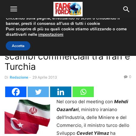
Utilizziamo i cookie per offrirti la migliore esperienza sul nostro
sito web.
Cliccando sulla pagina, effettuando lo scroll o chiudendo il
banner, presti il consenso all’uso di tutti i cookie
Home
Economia
Puoi scoprire di più su quali cookie stiamo utilizzando o come
disattivarli nelle
impostazioni
Economia
Sempre meno dollari negli
Accetta
scambi commerciali tra Iran e
Turchia
0
Di
Redazione
-
29 Aprile 2013
Nel corso del meeting con
Mehdi
Oazanfari
, ministro iraniano
dell’Industria, delle Miniere e del
Commercio, il ministro turco dello
Sviluppo
Cevdet Yilmaz
ha