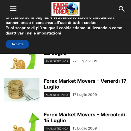
Utilizziamo i cookie per offrirti la migliore esperienza sul nostro
sito web.
Cliccando sulla pagina, effettuando lo scroll o chiudendo il
banner, presti il consenso all’uso di tutti i cookie
Home
Tags
Forex market
Puoi scoprire di più su quali cookie stiamo utilizzando o come
forex market
disattivarli nelle
impostazioni
Accetta
Forex Market Movers – Mercoledì
22 Luglio
22 Luglio 2009
ANALISI TECNICA
Forex Market Movers – Venerdì 17
Luglio
17 Luglio 2009
ANALISI TECNICA
Forex Market Movers – Mercoledì
15 Luglio
15 Luglio 2009
ANALISI TECNICA