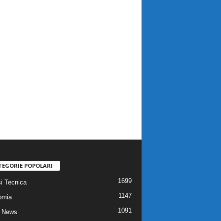
TEGORIE POPOLARI
1699
si Tecnica
1147
omia
1091
 News