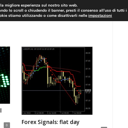
RATIS
FOREX NEWS
FOREX SIGNALS
FOREX TRADING
GLOSSARIO FORE
i la migliore esperienza sul nostro sito web.
ndo lo scroll o chiudendo il banner, presti il consenso all’uso di tutti i
EURO/DOLLARO
ECONOMIA
FOREX NEWS
ookie stiamo utilizzando o come disattivarli nelle
impostazioni
l
Forex Signals: flat day
0