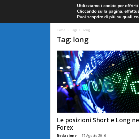
CANDELE GIAPPONESI
ECONOMIA
FOREX G
Utilizziamo i cookie per offrirt
Cliccando sulla pagina, effettua
ANALISI TECNICA
F
Puoi scoprire di più su quali c
a
Home
Tags
Long
Tag: long
r
e
F
o
r
e
Le posizioni Short e Long ne
x
Forex
Redazione
-
17 Agosto 2016