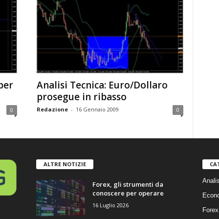
 per
Analisi Tecnica: Euro/Dollaro
prosegue in ribasso
Redazione
-
16 Gennaio 2009
0
0
ALTRE NOTIZIE
CA
Anali
Forex, gli strumenti da
conoscere per operare
Econ
16 Luglio 2026
Forex