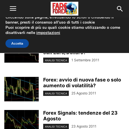
Utilizziamo i cookie per offrirti la migliore esperienza sul nostro
sito web.
Cliccando sulla pagina, effettuando lo scroll o chiudendo il
banner, presti il consenso all’uso di tutti i cookie
Home
Tags
Trading news
Puoi scoprire di più su quali cookie stiamo utilizzando o come
trading news
disattivarli nelle
impostazioni
Accetta
Forex Signals: cosa succede
sull’Euro/Dollaro?
1 Settembre 2011
ANALISI TECNICA
Forex: avvio di nuova fase o solo
aumento di volatilità?
25 Agosto 2011
ANALISI TECNICA
Forex Signals: tendenze del 23
Agosto
23 Agosto 2011
ANALISI TECNICA