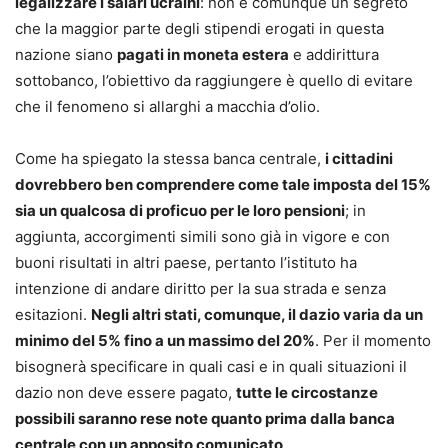
legalizzare i salari ucraini
: non è comunque un segreto
che la maggior parte degli stipendi erogati in questa
nazione siano
pagati in moneta estera
e addirittura
sottobanco, l’obiettivo da raggiungere è quello di evitare
che il fenomeno si allarghi a macchia d’olio.
Come ha spiegato la stessa banca centrale,
i cittadini
dovrebbero ben comprendere come tale imposta del 15%
sia un qualcosa di proficuo per le loro pensioni
; in
aggiunta, accorgimenti simili sono già in vigore e con
buoni risultati in altri paese, pertanto l’istituto ha
intenzione di andare diritto per la sua strada e senza
esitazioni.
Negli altri stati, comunque, il dazio varia da un
minimo del 5% fino a un massimo del 20%
. Per il momento
bisognerà specificare in quali casi e in quali situazioni il
dazio non deve essere pagato,
tutte le circostanze
possibili saranno rese note quanto prima dalla banca
centrale con un apposito comunicato
.