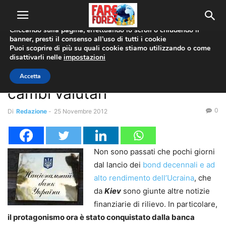
Utilizziamo i cookie per offrirti la migliore esperienza sul nostro
sito web.
Cliccando sulla pagina, effettuando lo scroll o chiudendo il
banner, presti il consenso all’uso di tutti i cookie
Home
Economia
Puoi scoprire di più su quali cookie stiamo utilizzando o come
disattivarli nelle
impostazioni
Economia
Ucraina, un dazio per ridurre i
Accetta
cambi valutari
0
Di
Redazione
-
25 Novembre 2012
Non sono passati che pochi giorni
dal lancio dei
bond decennali e ad
alto rendimento dell’Ucraina
, che
da
Kiev
sono giunte altre notizie
finanziarie di rilievo. In particolare,
il protagonismo ora è stato conquistato dalla banca