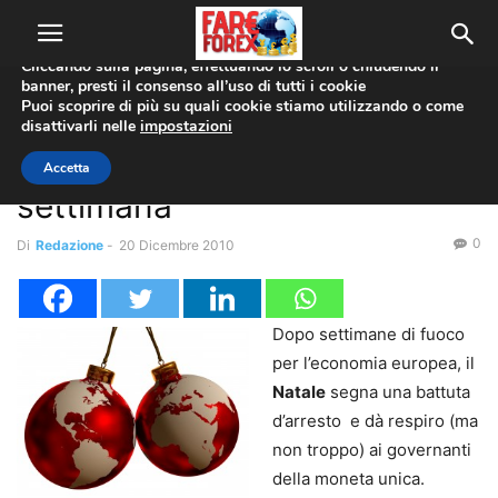
Utilizziamo i cookie per offrirti la migliore esperienza sul nostro
sito web.
Cliccando sulla pagina, effettuando lo scroll o chiudendo il
banner, presti il consenso all’uso di tutti i cookie
Home
Boe
Puoi scoprire di più su quali cookie stiamo utilizzando o come
disattivarli nelle
impostazioni
Boe
Forex News
Forex Insider, l’analisi della
Accetta
settimana
0
Di
Redazione
-
20 Dicembre 2010
Dopo settimane di fuoco
per l’economia europea, il
Natale
segna una battuta
d’arresto e dà respiro (ma
non troppo) ai governanti
della moneta unica.