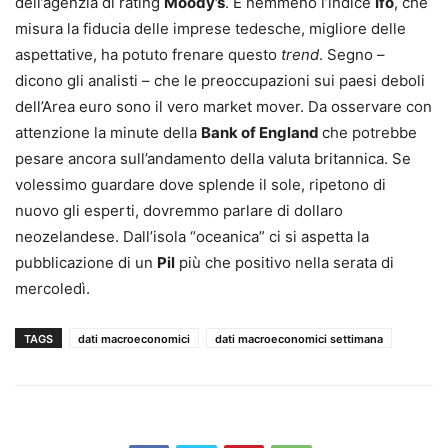
dell’agenzia di rating
Moody’s
. E nemmeno l’indice
Ifo
, che
misura la fiducia delle imprese tedesche, migliore delle
aspettative, ha potuto frenare questo
trend
. Segno –
dicono gli analisti – che le preoccupazioni sui paesi deboli
dell’Area euro sono il vero market mover. Da osservare con
attenzione la minute della
Bank of England
che potrebbe
pesare ancora sull’andamento della valuta britannica. Se
volessimo guardare dove splende il sole, ripetono di
nuovo gli esperti, dovremmo parlare di dollaro
neozelandese. Dall’isola “oceanica” ci si aspetta la
pubblicazione di un
Pil
più che positivo nella serata di
mercoledì.
TAGS
dati macroeconomici
dati macroeconomici settimana