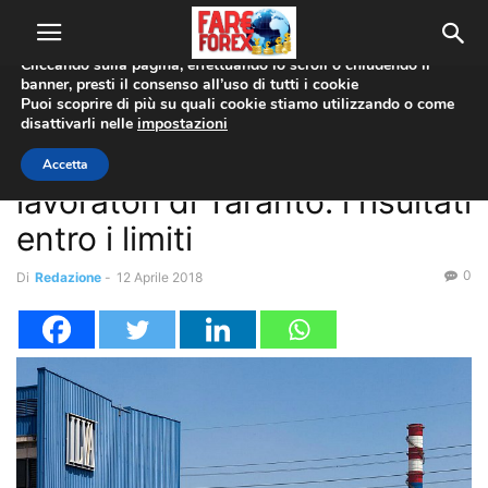
Utilizziamo i cookie per offrirti la migliore esperienza sul nostro
sito web.
Cliccando sulla pagina, effettuando lo scroll o chiudendo il
banner, presti il consenso all’uso di tutti i cookie
Home
Redazionale
Puoi scoprire di più su quali cookie stiamo utilizzando o come
disattivarli nelle
impostazioni
Redazionale
Ilva, biomonitoraggio sui
Accetta
lavoratori di Taranto: i risultati
entro i limiti
0
Di
Redazione
-
12 Aprile 2018