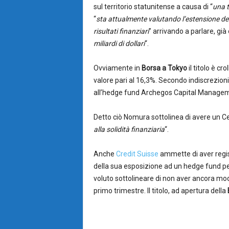
sul territorio statunitense a causa di “
una t
“
sta attualmente valutando l’estensione dell
risultati finanziari
” arrivando a parlare, già
miliardi di dollari
“.
Ovviamente in
Borsa a Tokyo
il titolo è cr
valore pari al 16,3%. Secondo indiscrezioni
all’hedge fund Archegos Capital Manageme
Detto ciò Nomura sottolinea di avere un Ce
alla solidità finanziaria
“.
Anche
Credit Suisse
ammette di aver regist
della sua esposizione ad un hedge fund pe
voluto sottolineare di non aver ancora modo 
primo trimestre. Il titolo, ad apertura della