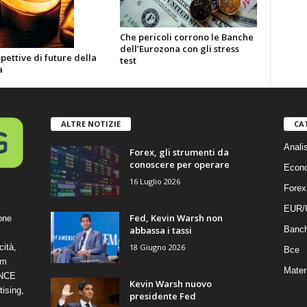
Che pericoli corrono le Banche
dell’Eurozona con gli stress
pettive di future della
test
a
ALTRE NOTIZIE
CA
Anali
Forex, gli strumenti da
conoscere per operare
Econ
16 Luglio 2026
Forex
EUR/
Fed, Kevin Warsh non
one
abbassa i tassi
Banc
18 Giugno 2026
cità,
Bce
om
Mater
ANCE
Kevin Warsh nuovo
ising,
presidente Fed