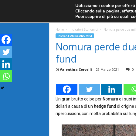
CANDELE GIAPPONESI
ECONOMIA
FOREX G
Utilizziamo i cookie per offrirt
Cliccando sulla pagina, effettua
ANALISI TECNICA
F
Puoi scoprire di più su quali c
a
Home
Indicatori Economici
Nomura perde due mili
INDICATORI ECONOMICI
r
Nomura perde due 
fund
e
F
Di
Valentina Cervelli
-
29 Marzo 2021
0
o
r
Un gran brutto colpo per
Nomura
e i suoi i
dollari a causa di un
hedge fund
di origine
e
ripercussioni, con molta probabilità sul lu
x