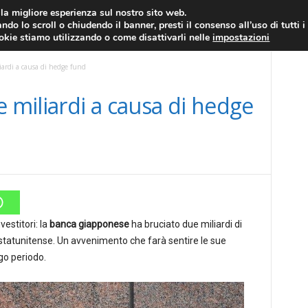
RATIS
FOREX NEWS
FOREX SIGNALS
FOREX TRADING
GLOSSARIO FORE
i la migliore esperienza sul nostro sito web.
ndo lo scroll o chiudendo il banner, presti il consenso all’uso di tutti i
EURO/DOLLARO
ECONOMIA
FOREX NEWS
ookie stiamo utilizzando o come disattivarli nelle
impostazioni
ardi a causa di hedge fund
miliardi a causa di hedge
nvestitori: la
banca giapponese
ha bruciato due miliardi di
 statunitense. Un avvenimento che farà sentire le sue
ngo periodo.