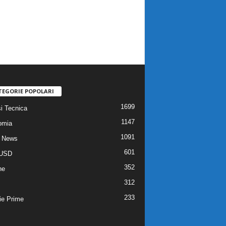
TEGORIE POPOLARI
1699
si Tecnica
1147
omia
1091
 News
601
USD
352
he
312
233
ie Prime