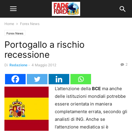
Home
Forex News
Forex News
Portogallo a rischio
recessione
2
Di
Redazione
-
4 Maggio 2012
L’attenzione della
BCE
ma anche
delle istituzioni mondiali potrebbe
essere orientata in maniera
completamente errata, secondo gli
analisti di ING. Anche se
l’attenzione mediatica si è