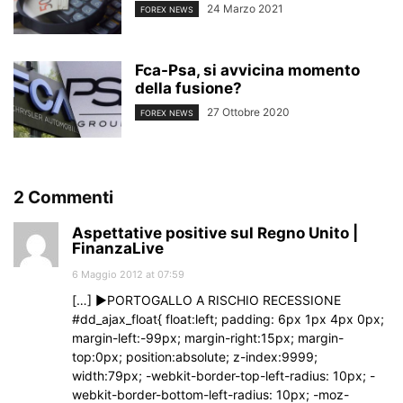
24 Marzo 2021
FOREX NEWS
Fca-Psa, si avvicina momento
della fusione?
27 Ottobre 2020
FOREX NEWS
2 Commenti
Aspettative positive sul Regno Unito |
FinanzaLive
6 Maggio 2012 at 07:59
[…] ►PORTOGALLO A RISCHIO RECESSIONE
#dd_ajax_float{ float:left; padding: 6px 1px 4px 0px;
margin-left:-99px; margin-right:15px; margin-
top:0px; position:absolute; z-index:9999;
width:79px; -webkit-border-top-left-radius: 10px; -
webkit-border-bottom-left-radius: 10px; -moz-