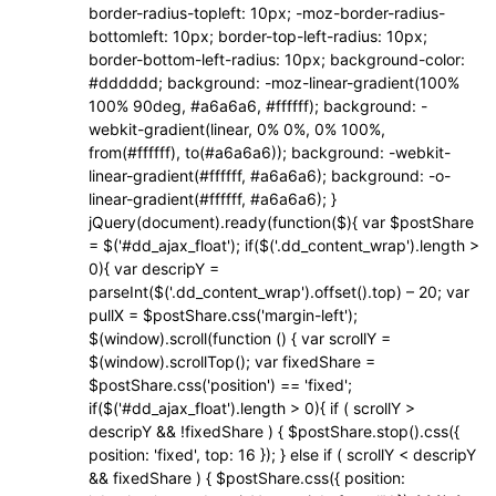
border-radius-topleft: 10px; -moz-border-radius-
bottomleft: 10px; border-top-left-radius: 10px;
border-bottom-left-radius: 10px; background-color:
#dddddd; background: -moz-linear-gradient(100%
100% 90deg, #a6a6a6, #ffffff); background: -
webkit-gradient(linear, 0% 0%, 0% 100%,
from(#ffffff), to(#a6a6a6)); background: -webkit-
linear-gradient(#ffffff, #a6a6a6); background: -o-
linear-gradient(#ffffff, #a6a6a6); }
jQuery(document).ready(function($){ var $postShare
= $('#dd_ajax_float'); if($('.dd_content_wrap').length >
0){ var descripY =
parseInt($('.dd_content_wrap').offset().top) – 20; var
pullX = $postShare.css('margin-left');
$(window).scroll(function () { var scrollY =
$(window).scrollTop(); var fixedShare =
$postShare.css('position') == 'fixed';
if($('#dd_ajax_float').length > 0){ if ( scrollY >
descripY && !fixedShare ) { $postShare.stop().css({
position: 'fixed', top: 16 }); } else if ( scrollY < descripY
&& fixedShare ) { $postShare.css({ position: