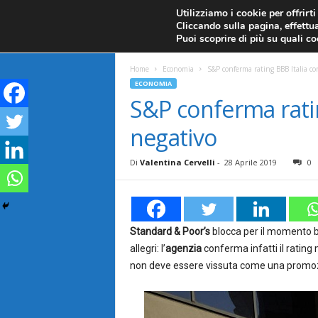
CANDELE GIAPPONESI
ECONOMIA
FOREX G
Utilizziamo i cookie per offrirt
Cliccando sulla pagina, effettua
ANALISI TECNICA
F
Puoi scoprire di più su quali c
a
Home
Economia
S&P conferma rating BBB Italia co
ECONOMIA
r
S&P conferma ratin
negativo
e
F
Di
Valentina Cervelli
-
28 Aprile 2019
0
o
r
Standard & Poor’s
blocca per il momento boc
allegri: l’
agenzia
conferma infatti il ratin
e
non deve essere vissuta come una promozio
x