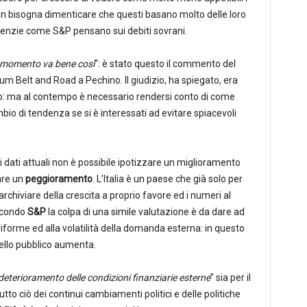
n bisogna dimenticare che questi basano molto delle loro
agenzie come S&P pensano sui debiti sovrani.
l momento va bene così
“: è stato questo il commento del
m Belt and Road a Pechino. Il giudizio, ha spiegato, era
ero: ma al contempo è necessario rendersi conto di come
io di tendenza se si è interessati ad evitare spiacevoli
i dati attuali non è possibile ipotizzare un miglioramento
are un
peggioramento
. L’Italia è un paese che già solo per
 archiviare della crescita a proprio favore ed i numeri al
econdo
S&P
la colpa di una simile valutazione è da dare ad
riforme ed alla volatilità della domanda esterna: in questo
ello pubblico aumenta.
eterioramento delle condizioni finanziarie esterne
” sia per il
tto ciò dei continui cambiamenti politici e delle politiche