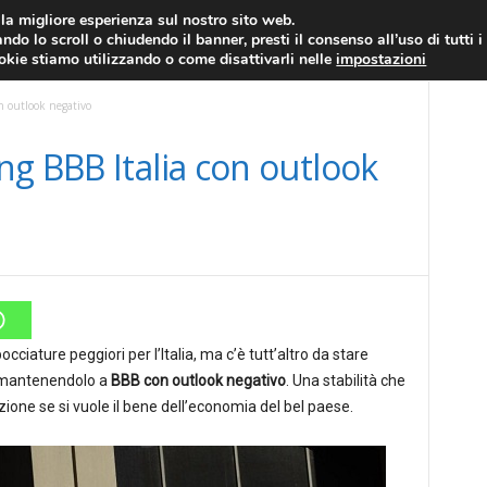
RATIS
FOREX NEWS
FOREX SIGNALS
FOREX TRADING
GLOSSARIO FORE
i la migliore esperienza sul nostro sito web.
ndo lo scroll o chiudendo il banner, presti il consenso all’uso di tutti i
EURO/DOLLARO
ECONOMIA
FOREX NEWS
ookie stiamo utilizzando o come disattivarli nelle
impostazioni
n outlook negativo
g BBB Italia con outlook
ciature peggiori per l’Italia, ma c’è tutt’altro da stare
g mantenendolo a
BBB con outlook negativo
. Una stabilità che
ne se si vuole il bene dell’economia del bel paese.