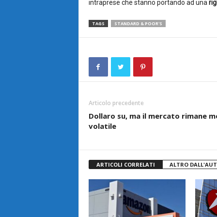
intraprese che stanno portando ad una
rig
TAGS
STANDARD & POOR'S
Articolo precedente
Dollaro su, ma il mercato rimane m
volatile
ARTICOLI CORRELATI
ALTRO DALL'AU