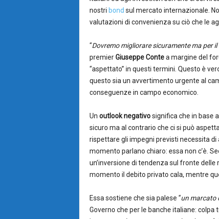
nostri
bond
sul mercato internazionale. No
valutazioni di convenienza su ciò che le 
“
Dovremo migliorare sicuramente ma per i
premier
Giuseppe Conte
a margine del foru
“aspettato” in questi termini. Questo è v
questo sia un avvertimento urgente al camb
conseguenze in campo economico.
Un
outlook negativo
significa che in base a
sicuro ma al contrario che ci si può aspett
rispettare gli impegni previsti necessita di
momento parlano chiaro: essa non c’è. S
un’inversione di tendenza sul fronte delle 
momento il debito privato cala, mentre qu
Essa sostiene che sia palese “
un marcato d
Governo che per le banche italiane: colpa tu