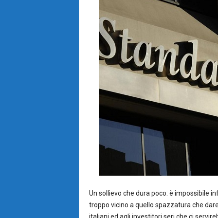
Un sollievo che dura poco: è impossibile inf
troppo vicino a quello spazzatura che dare
italiani ed agli investitori seri che ci ser