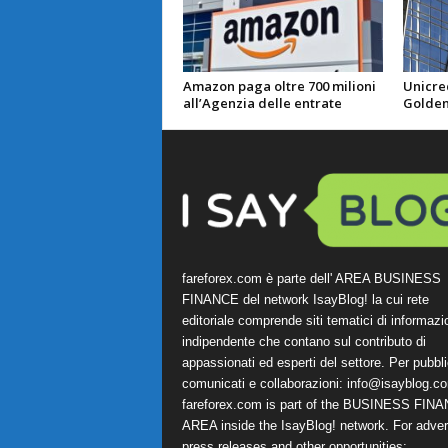
Amazon paga oltre 700 milioni
Unicred
all’Agenzia delle entrate
Golden
fareforex.com è parte dell' AREA BUSINESS
FINANCE del network IsayBlog! la cui rete
editoriale comprende siti tematici di informazi
indipendente che contano sul contributo di
appassionati ed esperti del settore. Per pubbli
comunicati e collaborazioni:
info@isayblog.c
fareforex.com is part of the BUSINESS FIN
AREA inside the IsayBlog! network. For advert
press releases and other opportunities: