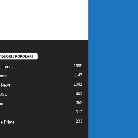
TEGORIE POPOLARI
1699
si Tecnica
1147
omia
1091
 News
601
USD
352
he
312
233
ie Prime