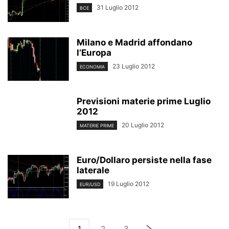
31 Luglio 2012
BCE
Milano e Madrid affondano
l’Europa
23 Luglio 2012
ECONOMIA
Previsioni materie prime Luglio
2012
20 Luglio 2012
MATERIE PRIME
Euro/Dollaro persiste nella fase
laterale
19 Luglio 2012
EUR/USD
1
2
3