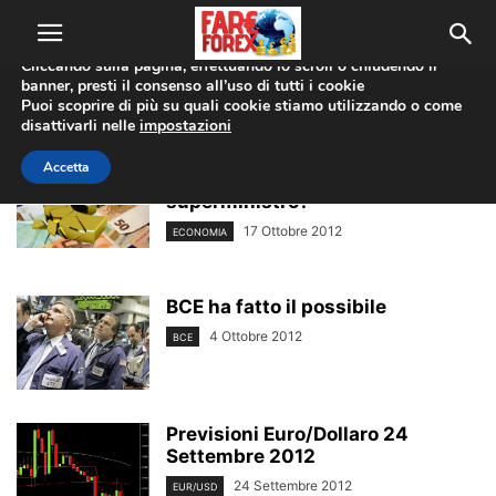
Utilizziamo i cookie per offrirti la migliore esperienza sul nostro
sito web.
Cliccando sulla pagina, effettuando lo scroll o chiudendo il
banner, presti il consenso all’uso di tutti i cookie
Home
Tags
Crisi euro
Puoi scoprire di più su quali cookie stiamo utilizzando o come
crisi euro
disattivarli nelle
impostazioni
Accetta
Salvataggio euro grazie al
superministro?
17 Ottobre 2012
ECONOMIA
BCE ha fatto il possibile
4 Ottobre 2012
BCE
Previsioni Euro/Dollaro 24
Settembre 2012
24 Settembre 2012
EUR/USD