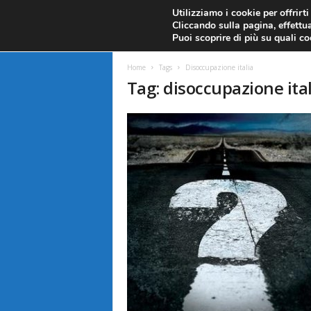
CANDELE GIAPPONESI
ECONOMIA
FOREX G
Utilizziamo i cookie per offrirt
Cliccando sulla pagina, effettua
ANALISI TECNICA
F
Puoi scoprire di più su quali c
a
Home
Tags
Disoccupazione italia
Tag: disoccupazione ital
r
e
F
o
r
e
x