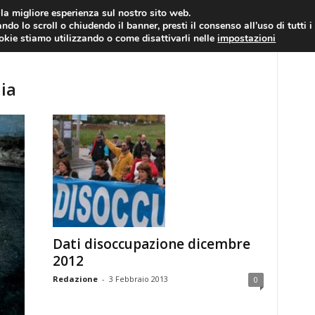
RATIS
FOREX NEWS
FOREX SIGNALS
FOREX TRADING
GLOSSARIO FORE
i la migliore esperienza sul nostro sito web.
ndo lo scroll o chiudendo il banner, presti il consenso all’uso di tutti i
EURO/DOLLARO
ECONOMIA
FOREX NEWS
ookie stiamo utilizzando o come disattivarli nelle
impostazioni
ia
Dati disoccupazione dicembre
2012
Redazione
-
3 Febbraio 2013
0