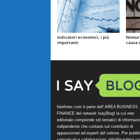
Indicatori economici, i più
Nomura
importanti
causa 
fareforex.com è parte dell' AREA BUSINESS
FINANCE del network IsayBlog! la cui rete
editoriale comprende siti tematici di informazi
indipendente che contano sul contributo di
appassionati ed esperti del settore. Per pubbli
comunicati e collaborazioni:
info@isayblog.c