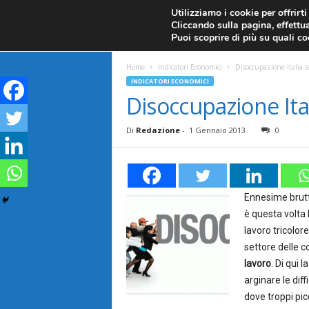
CANDELE GIAPPONESI
ECONOMIA
FOREX G
Utilizziamo i cookie per offrirt
Cliccando sulla pagina, effettua
ANALISI TECNICA
F
Puoi scoprire di più su quali c
a
Home
Indicatori Economici
Disoccupazione Italia s
INDICATORI ECONOMICI
r
Disoccupazione Ital
e
Di
Redazione
-
1 Gennaio 2013
0
F
o
Ennesime brutt
è questa volta 
r
lavoro tricolor
settore delle c
e
lavoro
. Di qui 
x
arginare le diff
dove troppi pic