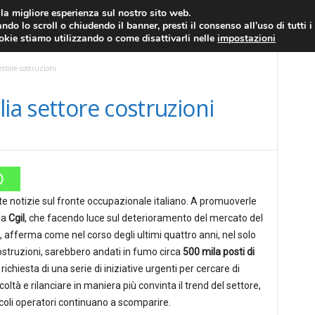
RATIS
FOREX NEWS
FOREX SIGNALS
FOREX TRADING
GLOSSARIO FORE
i la migliore esperienza sul nostro sito web.
ndo lo scroll o chiudendo il banner, presti il consenso all’uso di tutti i
EURO/DOLLARO
ECONOMIA
FOREX NEWS
ookie stiamo utilizzando o come disattivarli nelle
impostazioni
ettore costruzioni
ia settore costruzioni
e notizie sul fronte occupazionale italiano. A promuoverle
la
Cgil
, che facendo luce sul deterioramento del mercato del
e, afferma come nel corso degli ultimi quattro anni, nel solo
ostruzioni, sarebbero andati in fumo circa
500 mila posti di
la richiesta di una serie di iniziative urgenti per cercare di
icoltà e rilanciare in maniera più convinta il trend del settore,
coli operatori continuano a scomparire.