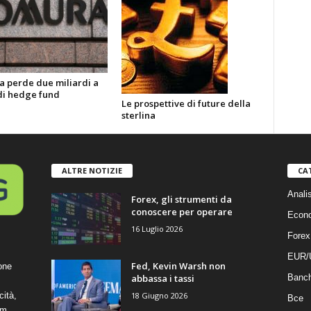
 perde due miliardi a
di hedge fund
Le prospettive di future della
sterlina
ALTRE NOTIZIE
CA
Anali
Forex, gli strumenti da
conoscere per operare
Econ
16 Luglio 2026
Forex
EUR/
Fed, Kevin Warsh non
one
abbassa i tassi
Banc
18 Giugno 2026
cità,
Bce
om