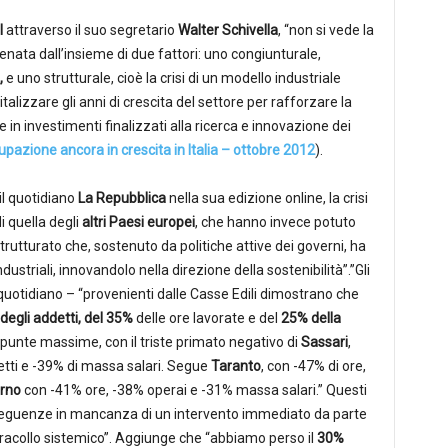
l
attraverso il suo segretario
Walter Schivella
, “non si vede la
atenata dall’insieme di due fattori: uno congiunturale,
,
e uno strutturale, cioè la crisi di un modello industriale
alizzare gli anni di crescita del settore per rafforzare la
 in investimenti finalizzati alla ricerca e innovazione dei
pazione ancora in crescita in Italia – ottobre 2012
).
il quotidiano
La Repubblica
nella sua edizione online, la crisi
i quella degli
altri Paesi europei
, che hanno invece potuto
rutturato che, sostenuto da politiche attive dei governi, ha
ustriali, innovandolo nella direzione della sostenibilità”.”Gli
il quotidiano – “provenienti dalle Casse Edili dimostrano che
egli addetti, del 35%
delle ore lavorate e del
25% della
unte massime, con il triste primato negativo di
Sassari
,
detti e -39% di massa salari. Segue
Taranto
, con -47% di ore,
rno
con -41% ore, -38% operai e -31% massa salari.” Questi
seguenze in mancanza di un intervento immediato da parte
tracollo sistemico”. Aggiunge che “abbiamo perso il
30%