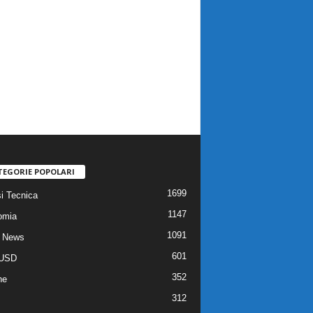
TEGORIE POPOLARI
1699
si Tecnica
1147
omia
1091
 News
601
USD
352
he
312