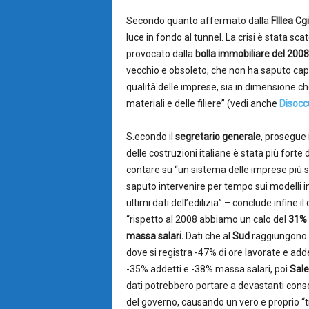
Secondo quanto affermato dalla
FIllea Cgi
luce in fondo al tunnel. La crisi è stata sc
provocato dalla
bolla immobiliare del 2008
vecchio e obsoleto, che non ha saputo capit
qualità delle imprese, sia in dimensione che
materiali e delle filiere” (vedi anche
Disoccu
S.econdo il
segretario generale
, prosegue 
delle costruzioni italiane è stata più forte d
contare su “un sistema delle imprese più st
saputo intervenire per tempo sui modelli ind
ultimi dati dell’edilizia” – conclude infine 
“rispetto al 2008 abbiamo un calo del
31% d
massa salari.
Dati che al
Sud
raggiungono p
dove si registra -47% di ore lavorate e ad
-35% addetti e -38% massa salari, poi
Sale
dati potrebbero portare a devastanti con
del governo, causando un vero e proprio “