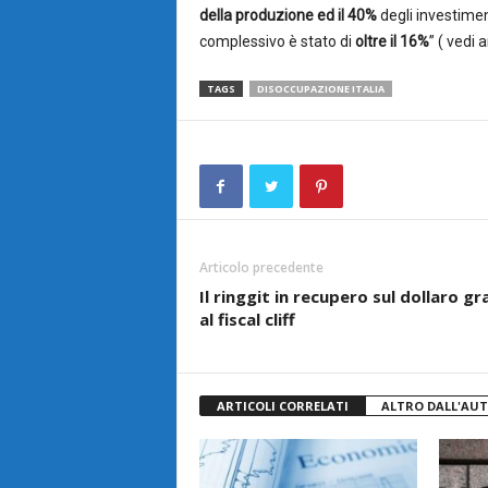
della produzione ed il 40%
degli investiment
complessivo è stato di
oltre il 16%
” ( vedi
TAGS
DISOCCUPAZIONE ITALIA
Articolo precedente
Il ringgit in recupero sul dollaro gr
al fiscal cliff
ARTICOLI CORRELATI
ALTRO DALL'AU