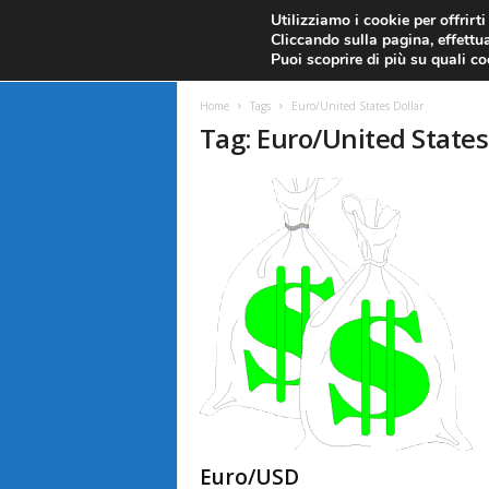
CANDELE GIAPPONESI
ECONOMIA
FOREX G
Utilizziamo i cookie per offrirt
Cliccando sulla pagina, effettua
ANALISI TECNICA
F
Puoi scoprire di più su quali c
a
Home
Tags
Euro/United States Dollar
Tag: Euro/United States
r
e
F
o
r
e
x
Euro/USD