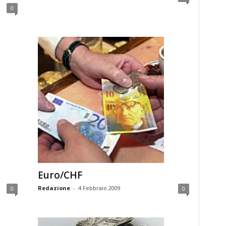
0
Euro/CHF
Redazione
-
4 Febbraio 2009
0
0