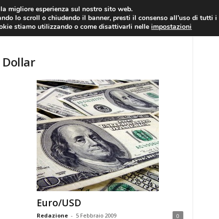
RATIS
FOREX NEWS
FOREX SIGNALS
FOREX TRADING
GLOSSARIO FORE
i la migliore esperienza sul nostro sito web.
ndo lo scroll o chiudendo il banner, presti il consenso all’uso di tutti i
EURO/DOLLARO
ECONOMIA
FOREX NEWS
ookie stiamo utilizzando o come disattivarli nelle
impostazioni
 Dollar
Euro/USD
Redazione
-
5 Febbraio 2009
0