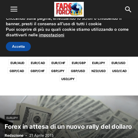
Utilizziamo i cookie per offrirti la migliore esperienza sul nostro
sito web.
Cliccando sulla pagina, effettuando lo scroll o chiudendo il
banner, presti il consenso all’uso di tutti i cookie
Home
Coppie Valute
EUR/JPY
Puoi scoprire di più su quali cookie stiamo utilizzando o come
disattivarli nelle
impostazioni
EUR/JPY
Accetta
AUD/CAD
AUD/CHF
AUD/JPY
AUD/USD
CAD/CHF
CHF/JPY
EUR/AUD
EUR/CAD
EUR/CHF
EUR/GBP
EUR/JPY
EUR/USD
GBP/CAD
GBP/CHF
GBP/JPY
GBP/USD
NZD/USD
USD/CAD
USD/JPY
EUR/JPY
Forex in attesa di un nuovo rally del dollaro
Redazione
-
21 Aprile 2015