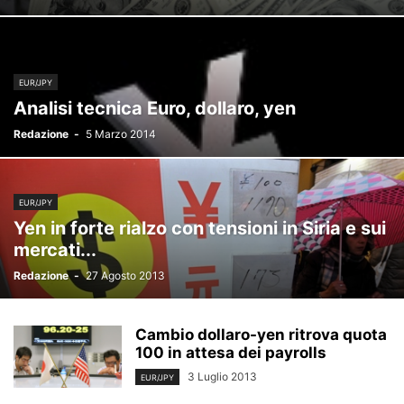
EUR/JPY
Analisi tecnica Euro, dollaro, yen
Redazione
-
5 Marzo 2014
EUR/JPY
Yen in forte rialzo con tensioni in Siria e sui
mercati...
Redazione
-
27 Agosto 2013
Cambio dollaro-yen ritrova quota
100 in attesa dei payrolls
3 Luglio 2013
EUR/JPY