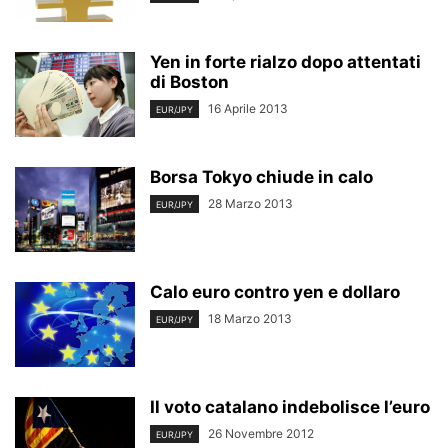
Yen in forte rialzo dopo attentati
di Boston
16 Aprile 2013
EUR/JPY
Borsa Tokyo chiude in calo
28 Marzo 2013
EUR/JPY
Calo euro contro yen e dollaro
18 Marzo 2013
EUR/JPY
Il voto catalano indebolisce l’euro
26 Novembre 2012
EUR/JPY