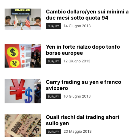
Cambio dollaro/yen sui minimi a
due mesi sotto quota 94
14 Giugno 2013
EUR/JPY
Yen in forte rialzo dopo tonfo
borse europee
12 Giugno 2013
EUR/JPY
Carry trading su yen e franco
svizzero
10 Giugno 2013
EUR/JPY
Quali rischi dal trading short
sullo yen
20 Maggio 2013
EUR/JPY