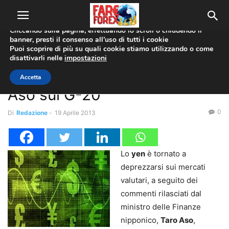
Utilizziamo i cookie per offrirti la migliore esperienza sul nostro
sito web.
Cliccando sulla pagina, effettuando lo scroll o chiudendo il
banner, presti il consenso all’uso di tutti i cookie
Home
Boj
Puoi scoprire di più su quali cookie stiamo utilizzando o come
disattivarli nelle
impostazioni
Boj
Coppie Valute
EUR/JPY
USD/JPY
Yen in calo dopo commenti di
Accetta
Aso sul G-20
0
Di
Redazione
-
19 Aprile 2013
Lo
yen
è tornato a
deprezzarsi sui mercati
valutari, a seguito dei
commenti rilasciati dal
ministro delle Finanze
nipponico,
Taro Aso
,