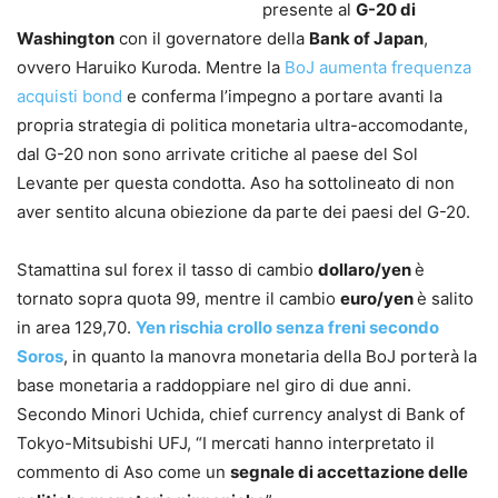
presente al
G-20 di
Washington
con il governatore della
Bank of Japan
,
ovvero Haruiko Kuroda. Mentre la
BoJ aumenta frequenza
acquisti bond
e conferma l’impegno a portare avanti la
propria strategia di politica monetaria ultra-accomodante,
dal G-20 non sono arrivate critiche al paese del Sol
Levante per questa condotta. Aso ha sottolineato di non
aver sentito alcuna obiezione da parte dei paesi del G-20.
Stamattina sul forex il tasso di cambio
dollaro/yen
è
tornato sopra quota 99, mentre il cambio
euro/yen
è salito
in area 129,70.
Yen rischia crollo senza freni secondo
Soros
, in quanto la manovra monetaria della BoJ porterà la
base monetaria a raddoppiare nel giro di due anni.
Secondo Minori Uchida, chief currency analyst di Bank of
Tokyo-Mitsubishi UFJ, “I mercati hanno interpretato il
commento di Aso come un
segnale di accettazione delle