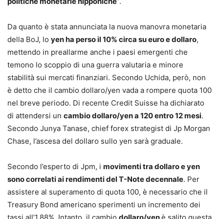
politiche monetarie nipponiche
”.
Da quanto è stata annunciata la nuova manovra monetaria
della BoJ, lo
yen ha perso il 10% circa su euro e dollaro
,
mettendo in preallarme anche i paesi emergenti che
temono lo scoppio di una guerra valutaria e minore
stabilità sui mercati finanziari. Secondo Uchida, però, non
è detto che il cambio dollaro/yen vada a rompere quota 100
nel breve periodo. Di recente Credit Suisse ha dichiarato
di attendersi un
cambio dollaro/yen a 120 entro 12 mesi
.
Secondo Junya Tanase, chief forex strategist di Jp Morgan
Chase, l’ascesa del dollaro sullo yen sarà graduale.
Secondo l’esperto di Jpm, i
movimenti tra dollaro e yen
sono correlati ai rendimenti del T-Note decennale
. Per
assistere al superamento di quota 100, è necessario che il
Treasury Bond americano sperimenti un incremento dei
tassi all’1,88%. Intanto, il cambio
dollaro/yen
è salito questa