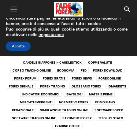
Utilizziamo i cookie per offrirti la migliore esperienza sul nostro
sito web.
Cliccando sulla pagina, effettuando lo scroll o chiudendo il
banner, presti il consenso all’uso di tutti i cookie
Home
Forex Signals
Puoi scoprire di più su quali cookie stiamo utilizzando o come
disattivarli nelle
impostazioni
FOREX SIGNALS
Accetta
ACTIVE TRADE
ANALISI TECNICA
BANCHE
BCE
BOE
BOJ
CANDELE GIAPPONESI - CANDLESTICK
COPPIE VALUTE
CORSO TRADING ONLINE
ECONOMIA
FED
FOREX DOWNLOAD
FOREX FORUM
FOREX GRATIS
FOREX NEWS
FOREX ONLINE
FOREX SIGNALS
FOREX TRADING
GLOSSARIO FOREX
IGMARKETS
INDICATORI ECONOMICI
ISAYBLOG!
MATERIE PRIME
MERCATI EMERGENTI
NORMATIVE FOREX
PRIMO PIANO
REDAZIONALE
SIMULAZIONE TRADING ONLINE
SOFTWARE FOREX
SOFTWARE TRADING ONLINE
STRUMENTI FOREX
TITOLI DI STATO
TRADING ONLINE