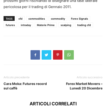
prossimi giorni rischiando di disegnare una fase laterale
pericolosa per il trading di Gennaio 2011.
TAGS
cfd
commodities
commodity
Forex Signals
futures
intraday
Materie Prime
scalping
trading cfd
Articolo precedente
Articolo successivo
Cara Moka: Futures record
Forex Market Movers –
sul caffè
Lunedì 20 Dicembre
ARTICOLI CORRELATI