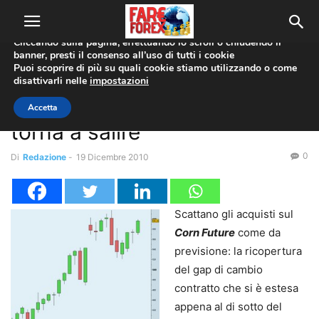
Utilizziamo i cookie per offrirti la migliore esperienza sul nostro
sito web.
Cliccando sulla pagina, effettuando lo scroll o chiudendo il
banner, presti il consenso all’uso di tutti i cookie
Home
Analisi Tecnica
Puoi scoprire di più su quali cookie stiamo utilizzando o come
disattivarli nelle
impostazioni
Analisi Tecnica
Forex Signals
Analisi Tecnica: Corn future
Accetta
torna a salire
0
Di
Redazione
-
19 Dicembre 2010
Scattano gli acquisti sul
Corn Future
come da
previsione: la ricopertura
del gap di cambio
contratto che si è estesa
appena al di sotto del