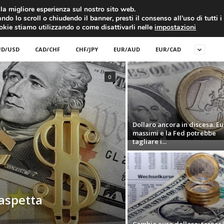
RATIS
FOREX NEWS
FOREX SIGNALS
FOREX TRADING
GLOSSARIO FORE
i la migliore esperienza sul nostro sito web.
ndo lo scroll o chiudendo il banner, presti il consenso all’uso di tutti i
EURO/DOLLARO
ECONOMIA
FOREX NEWS
ookie stiamo utilizzando o come disattivarli nelle
impostazioni
D/USD
CAD/CHF
CHF/JPY
EUR/AUD
EUR/CAD
0
Dollaro ancora in discesa. Eu
massimi e la Fed potrebbe
tagliare i...
 aspetta