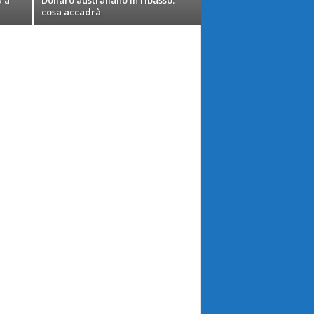
à a
Dollaro australiano in ribasso:
cosa accadrà