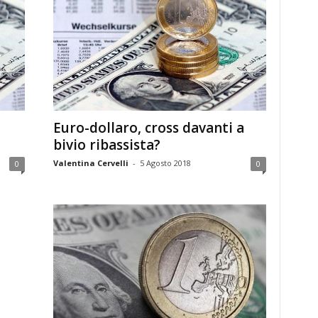
Euro-dollaro, cross davanti a
bivio ribassista?
Valentina Cervelli
-
5 Agosto 2018
0
0