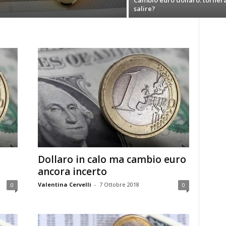
Cambio euro dollaro: torner
salire?
Dollaro in calo ma cambio euro
ancora incerto
Valentina Cervelli
-
7 Ottobre 2018
0
0