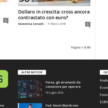
Dollaro in crescita: cross ancora
contrastato con euro?
0
Valentina Cervelli
-
11 Marzo 2018
0
Pagina 1 di 80
ALTRE NOTIZIE
CA
Anali
Forex, gli strumenti da
conoscere per operare
Econ
16 Luglio 2026
Forex
EUR/
Fed, Kevin Warsh non
one