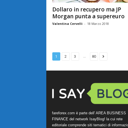
Dollaro in recupero ma JP
Morgan punta a supereuro
Valentina Cervelli
-
18 Marzo 2018
...
1
2
3
80
fareforex.com è parte dell' AREA BUSINESS
FINANCE del network IsayBlog! la cui rete
editoriale comprende siti tematici di informazi