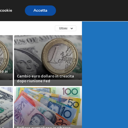
X
MATERIE PRIME
MERCATI EMERGENTI
 cookie
Accetta
Ultimi
ro ai
Cambio euro dollaro in crescita
dopo riunione Fed