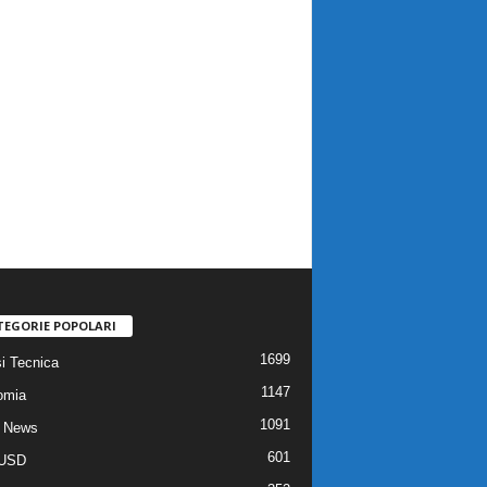
TEGORIE POPOLARI
1699
si Tecnica
1147
omia
1091
 News
601
USD