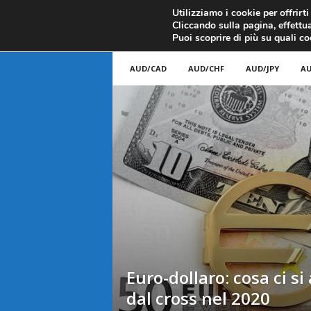
CANDELE GIAPPONESI
ECONOMIA
FOREX G
Utilizziamo i cookie per offrirt
Cliccando sulla pagina, effettua
ANALISI TECNICA
F
Puoi scoprire di più su quali c
a
AUD/CAD
AUD/CHF
AUD/JPY
AU
r
e
F
o
r
e
Euro-dollaro: cosa ci si
x
dal cross nel 2020