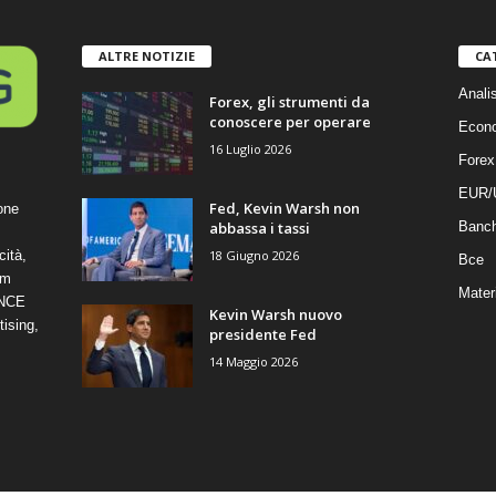
ALTRE NOTIZIE
CA
Anali
Forex, gli strumenti da
conoscere per operare
Econ
16 Luglio 2026
Forex
EUR/
Fed, Kevin Warsh non
one
abbassa i tassi
Banc
18 Giugno 2026
cità,
Bce
om
Mater
ANCE
Kevin Warsh nuovo
ising,
presidente Fed
14 Maggio 2026