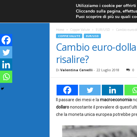
CANDELE GIAPPONESI
ECONOMIA
FOREX G
Utilizziamo i cookie per offrirt
Cliccando sulla pagina, effettua
ANALISI TECNICA
F
Puoi scoprire di più su quali c
a
Home
Coppie Valute
EUR/USD
Cambio euro-do
COPPIE VALUTE
EUR/USD
r
Cambio euro-dolla
risalire?
e
F
Di
Valentina Cervelli
-
22 Luglio 2018
0
o
r
Il passare dei mesi e la
macroeconomia
no
dollaro
nonostante il prevalere di quest’ul
e
che la moneta unica europea potrebbe prest
x