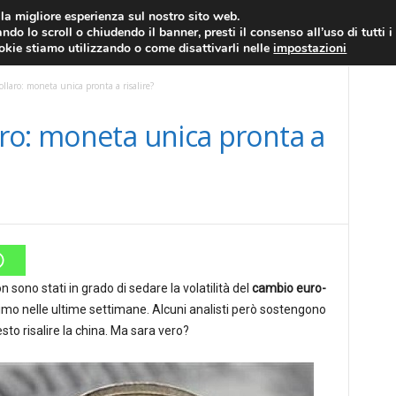
RATIS
FOREX NEWS
FOREX SIGNALS
FOREX TRADING
GLOSSARIO FORE
i la migliore esperienza sul nostro sito web.
ndo lo scroll o chiudendo il banner, presti il consenso all’uso di tutti i
EURO/DOLLARO
ECONOMIA
FOREX NEWS
ookie stiamo utilizzando o come disattivarli nelle
impostazioni
llaro: moneta unica pronta a risalire?
ro: moneta unica pronta a
n sono stati in grado di sedare la volatilità del
cambio euro-
timo nelle ultime settimane. Alcuni analisti però sostengono
o risalire la china. Ma sara vero?