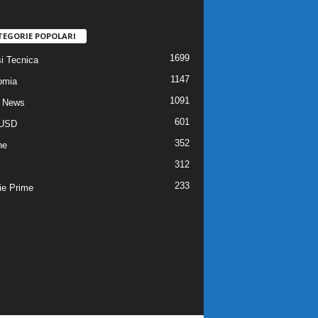
TEGORIE POPOLARI
1699
si Tecnica
1147
omia
1091
 News
601
USD
352
he
312
233
ie Prime