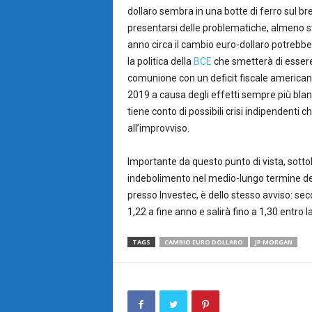
dollaro sembra in una botte di ferro sul br
presentarsi delle problematiche, almeno st
anno circa il cambio euro-dollaro potrebbe
la politica della
BCE
che smetterà di essere 
comunione con un deficit fiscale american
2019 a causa degli effetti sempre più blan
tiene conto di possibili crisi indipendenti 
all’improvviso.
Importante da questo punto di vista, sott
indebolimento nel medio-lungo termine d
presso Investec, è dello stesso avviso: se
1,22 a fine anno e salirà fino a 1,30 entro l
TAGS
CAMBIO EURO DOLLARO
JP MORGAN