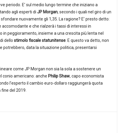
eve periodo. E’ sul medio lungo termine che iniziano a
ando agli esperti di
JP Morgan
, secondo i quali nel giro di un
 sfondare nuovamente gli 1,35. La ragione? E’ presto detto:
accomodante e che rialzerà i tassi di interessi in
o in peggioramento, insieme a una crescita più lenta nel
di dello
stimolo fiscale statunitense
. E questo va detto, non
che potrebbero, data la situazione politica, presentarsi
olineare come JP Morgan non sia la sola a sostenere un
el conio americano: anche
Philip Shaw
, capo economista
condo l’esperto il cambio euro-dollaro raggiungerà quota
a fine del 2019.