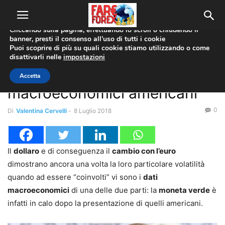
Utilizziamo i cookie per offrirti la migliore esperienza sul nostro
sito web.
Cliccando sulla pagina, effettuando lo scroll o chiudendo il
banner, presti il consenso all’uso di tutti i cookie
Home
Forex News
Puoi scoprire di più su quali cookie stiamo utilizzando o come
disattivarli nelle
impostazioni
Forex News
Dollaro in calo dopo i dati
Accetta
macroeconomici americani
0
Di
Valentina Cervelli
-
8 Luglio 2018
Il
dollaro
e di conseguenza il
cambio con l’euro
dimostrano ancora una volta la loro particolare volatilità
quando ad essere “coinvolti” vi sono i
dati
macroeconomici
di una delle due parti: la
moneta verde
è
infatti in calo dopo la presentazione di quelli americani.