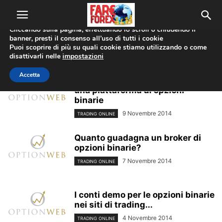
Utilizziamo i cookie per offrirti la migliore esperienza sul nostro
sito web.
Cliccando sulla pagina, effettuando lo scroll o chiudendo il
banner, presti il consenso all’uso di tutti i cookie
Home
Tags
Optionweb
Puoi scoprire di più su quali cookie stiamo utilizzando o come
optionweb
disattivarli nelle
impostazioni
Accetta
Le principali tipologie di asset di
una piattaforma di opzioni
binarie
9 Novembre 2014
TRADING ONLINE
Quanto guadagna un broker di
opzioni binarie?
7 Novembre 2014
TRADING ONLINE
I conti demo per le opzioni binarie
nei siti di trading...
4 Novembre 2014
TRADING ONLINE