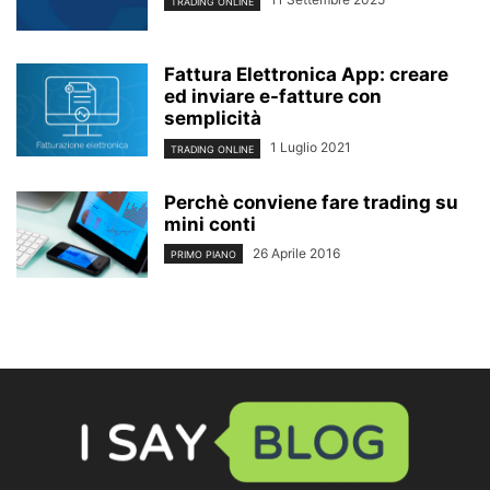
TRADING ONLINE
Fattura Elettronica App: creare
ed inviare e-fatture con
semplicità
1 Luglio 2021
TRADING ONLINE
Perchè conviene fare trading su
mini conti
26 Aprile 2016
PRIMO PIANO