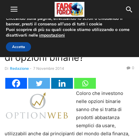
Utilizziamo i cookie per offrirti la migliore esperienza sul nostro
sito web.
Cliccando sulla pagina, effettuando lo scroll o chiudendo il
banner, presti il consenso all’uso di tutti i cookie
Home
Trading Online
Puoi scoprire di più su quali cookie stiamo utilizzando o come
disattivarli nelle
impostazioni
Trading Online
Quanto guadagna un broker
Accetta
di opzioni binarie?
0
Di
Redazione
-
7 Novembre 2014
Coloro che investono
nelle opzioni binarie
sanno che si tratta di
prodotti abbastanza
semplici da usare,
utilizzabili anche dai principianti del mondo della finanza,