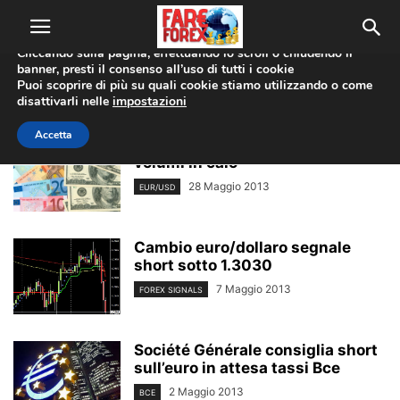
Utilizziamo i cookie per offrirti la migliore esperienza sul nostro
sito web.
Cliccando sulla pagina, effettuando lo scroll o chiudendo il
banner, presti il consenso all’uso di tutti i cookie
Home
Tags
Segnali forex
Puoi scoprire di più su quali cookie stiamo utilizzando o come
segnali forex
disattivarli nelle
impostazioni
Accetta
Euro fermato a 1,2950 dollari ma
volumi in calo
28 Maggio 2013
EUR/USD
Cambio euro/dollaro segnale
short sotto 1.3030
7 Maggio 2013
FOREX SIGNALS
Société Générale consiglia short
sull’euro in attesa tassi Bce
2 Maggio 2013
BCE