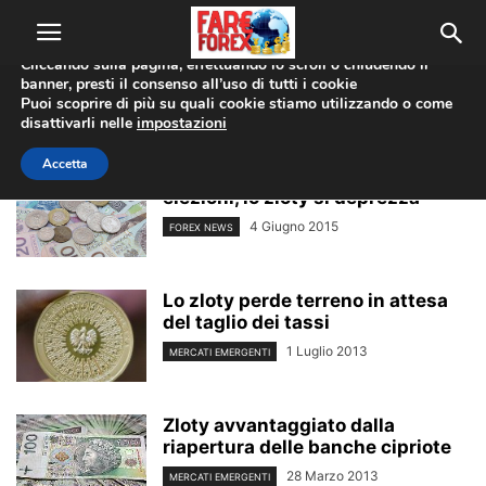
Utilizziamo i cookie per offrirti la migliore esperienza sul nostro
sito web.
Cliccando sulla pagina, effettuando lo scroll o chiudendo il
banner, presti il consenso all’uso di tutti i cookie
Home
Tags
Zloty
Puoi scoprire di più su quali cookie stiamo utilizzando o come
zloty
disattivarli nelle
impostazioni
Accetta
Polonia: Duda trionfa alle
elezioni, lo zloty si deprezza
4 Giugno 2015
FOREX NEWS
Lo zloty perde terreno in attesa
del taglio dei tassi
1 Luglio 2013
MERCATI EMERGENTI
Zloty avvantaggiato dalla
riapertura delle banche cipriote
28 Marzo 2013
MERCATI EMERGENTI