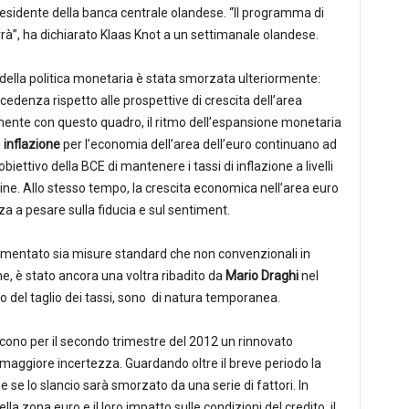
residente della banca centrale olandese. “Il programma di
rrà”, ha dichiarato Klaas Knot a un settimanale olandese.
i della politica monetaria è stata smorzata ulteriormente:
precedenza rispetto alle prospettive di crescita dell’area
emente con questo quadro, il ritmo dell’espansione monetaria
i
inflazione
per l’economia dell’area dell’euro continuano ad
iettivo della BCE di mantenere i tassi di inflazione a livelli
ine. Allo stesso tempo, la crescita economica nell’area euro
a a pesare sulla fiducia e sul sentiment.
ementato sia misure standard che non convenzionali in
e, è stato ancora una voltra ribadito da
Mario Draghi
nel
o del taglio dei tassi, sono di natura temporanea.
scono per il secondo trimestre del 2012 un rinnovato
maggiore incertezza. Guardando oltre il breve periodo la
se lo slancio sarà smorzato da una serie di fattori. In
lla zona euro e il loro impatto sulle condizioni del credito, il