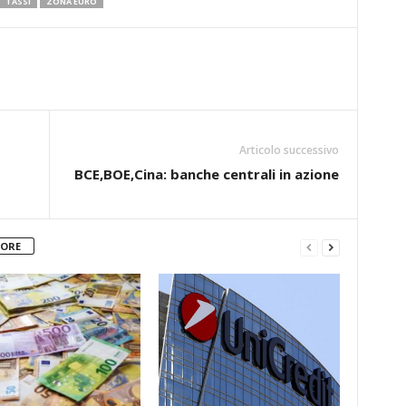
TASSI
ZONA EURO
Articolo successivo
BCE,BOE,Cina: banche centrali in azione
TORE