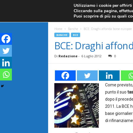
CANDELE GIAPPONESI
ECONOMIA
FOREX G
Utilizziamo i cookie per offrirt
Cliccando sulla pagina, effettua
ANALISI TECNICA
F
Puoi scoprire di più su quali c
a
Home
Banche
BCE: Draghi affonda borse europee
BANCHE
BCE
r
BCE: Draghi affon
e
Di
Redazione
-
6 Luglio 2012
0
F
o
Come previsto,
punto il suo
ta
r
dopo il precede
2011. La BCE ha
e
base giornalier
x
di rifinanziame