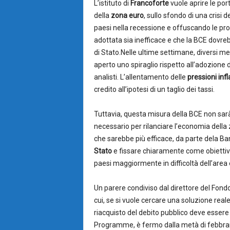
L’istituto di
Francoforte
vuole aprire le por
della
zona euro
, sullo sfondo di una crisi 
paesi nella recessione e offuscando le pro
adottata sia inefficace e che la BCE dovreb
di Stato.
Nelle ultime settimane, diversi me
aperto uno spiraglio rispetto all’adozione
analisti. L’allentamento delle
pressioni infl
credito all’ipotesi di un taglio dei tassi.
Tuttavia, questa misura della BCE non sarà
necessario per rilanciare l’economia della z
che sarebbe più efficace, da parte dela Ba
Stato
e fissare chiaramente come obiettivo 
paesi maggiormente in difficoltà dell’area eu
Un parere condiviso dal direttore del Fon
cui, se si vuole cercare una soluzione rea
riacquisto del debito pubblico deve essere
Programme, è fermo dalla metà di febbraio