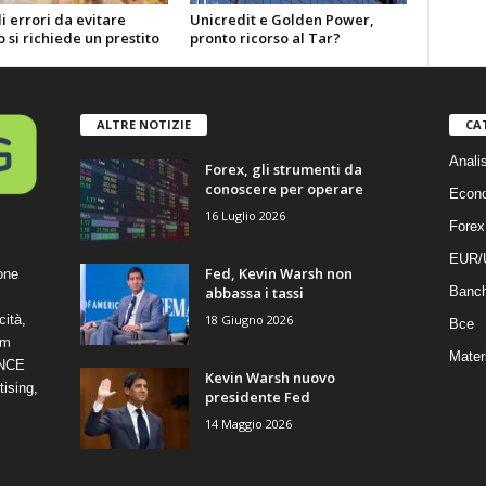
li errori da evitare
Unicredit e Golden Power,
si richiede un prestito
pronto ricorso al Tar?
ALTRE NOTIZIE
CA
Anali
Forex, gli strumenti da
conoscere per operare
Econ
16 Luglio 2026
Forex
EUR/
Fed, Kevin Warsh non
one
abbassa i tassi
Banc
18 Giugno 2026
cità,
Bce
om
Mater
ANCE
Kevin Warsh nuovo
ising,
presidente Fed
14 Maggio 2026