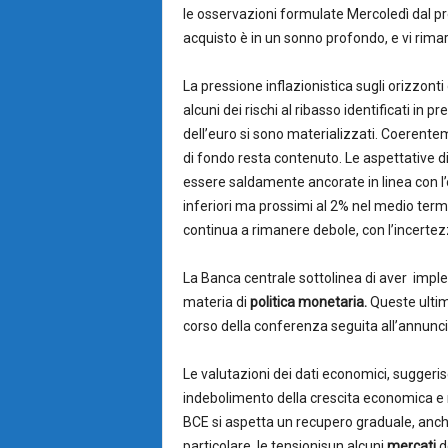
le osservazioni formulate Mercoledì dal p
acquisto è in un sonno profondo, e vi rima
La pressione inflazionistica sugli orizzont
alcuni dei rischi al ribasso identificati in 
dell’euro si sono materializzati. Coerent
di fondo resta contenuto. Le aspettative d
essere saldamente ancorate in linea con l’ob
inferiori ma prossimi al 2% nel medio term
continua a rimanere debole, con l’incertezz
La Banca centrale sottolinea di aver impl
materia di
politica monetaria.
Queste ultim
corso della conferenza seguita all’annunci
Le valutazioni dei dati economici, suggeri
indebolimento della crescita economica e 
BCE si aspetta un recupero graduale, anche 
particolare, le tensionisun alcuni
mercati
de