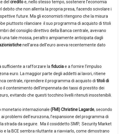
te del
credito
e, nello stesso tempo, sostenere l’economia
del debito che non allenta la propria presa, facendo scivolare i
spettive future. Ma gli economisti ritengono che la misura
be piuttosto rilanciare il suo programma di acquisto di titoli
mbri del consiglio direttivo della Banca centrale, avevano
 di una tale mossa, peraltro ampiamente anticipata dagli
azionistiche
nell’area dell’euro aveva recentemente dato
 sufficiente a rafforzare la
fiducia
e a fornire l’impulso
ona euro. La maggior parte degli addetti ai lavori, ritiene
nca centrale, riprendere il programma di acquisto di
titoli di
il contenimento dell’impennata dei tassi di prestito dei
ro, evitando che questi tocchino livelli ritenuti insostenibili.
do monetario internazionale
(FMI) Christine Lagarde
, secondo
le ai problemi dell’eurozona, l’espansione del programma di
 la strada da seguire. Ma il cosiddetto SMP, Security Market
 e la BCE sembra riluttante a riavviarlo, come dimostrano