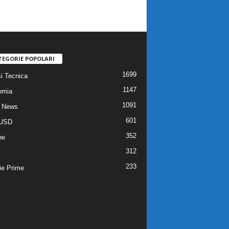
TEGORIE POPOLARI
1699
si Tecnica
1147
omia
1091
 News
601
USD
352
he
312
233
ie Prime