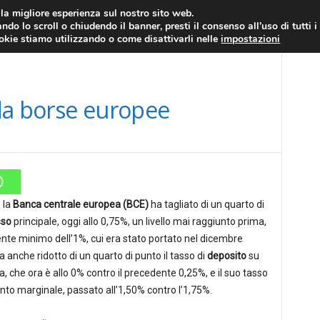
RATIS
FOREX NEWS
FOREX SIGNALS
FOREX TRADING
GLOSSARIO FORE
i la migliore esperienza sul nostro sito web.
ndo lo scroll o chiudendo il banner, presti il consenso all’uso di tutti i
EURO/DOLLARO
ECONOMIA
FOREX NEWS
ookie stiamo utilizzando o come disattivarli nelle
impostazioni
da borse europee
 la
Banca centrale europea (BCE)
ha tagliato di un quarto di
sso
principale, oggi allo 0,75%, un livello mai raggiunto prima,
nte minimo dell’1%, cui era stato portato nel dicembre
 anche ridotto di un quarto di punto il tasso di
deposito
su
a, che ora è allo 0% contro il precedente 0,25%, e il suo tasso
nto marginale, passato all’1,50% contro l’1,75%.