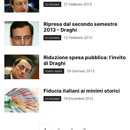
21 Febbraio 2013
ECONOMIA
Ripresa dal secondo semestre
2013 – Draghi
13 Febbraio 2013
ECONOMIA
Riduzione spesa pubblica: l’invito
di Draghi
29 Gennaio 2013
FOREX NEWS
Fiducia italiani ai minimi storici
19 Dicembre 2012
ECONOMIA
1
2
3