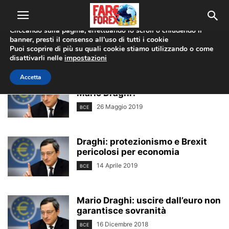
Utilizziamo i cookie per offrirti la migliore esperienza sul nostro
sito web.
Cliccando sulla pagina, effettuando lo scroll o chiudendo il
banner, presti il consenso all’uso di tutti i cookie
Home
Tags
Mario draghi
Puoi scoprire di più su quali cookie stiamo utilizzando o come
mario draghi
disattivarli nelle
impostazioni
Accetta
BCE, chi prenderà il posto di
Mario Draghi?
26 Maggio 2019
BCE
Draghi: protezionismo e Brexit
pericolosi per economia
14 Aprile 2019
BCE
Mario Draghi: uscire dall’euro non
garantisce sovranità
16 Dicembre 2018
BCE