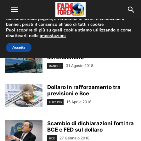
Utilizziamo i cookie per offrirti la migliore esperienza sul nostro
sito web.
Cliccando sulla pagina, effettuando lo scroll o chiudendo il
banner, presti il consenso all’uso di tutti i cookie
Home
Tags
Bce
Puoi scoprire di più su quali cookie stiamo utilizzando o come
bce
disattivarli nelle
impostazioni
Accetta
Ubi Banca, Bce avvia processo
sanzionatorio
31 Agosto 2018
BANCHE
Dollaro in rafforzamento tra
previsioni e Bce
15 Aprile 2018
EUR/USD
Scambio di dichiarazioni forti tra
BCE e FED sul dollaro
27 Gennaio 2018
BCE