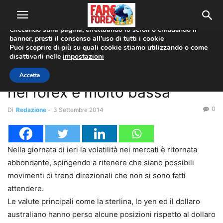
Utilizziamo i cookie per offrirti la migliore esperienza sul nostro
sito web.
Cliccando sulla pagina, effettuando lo scroll o chiudendo il
banner, presti il consenso all’uso di tutti i cookie
Home
Forex News
Puoi scoprire di più su quali cookie stiamo utilizzando o come
disattivarli nelle
impostazioni
Forex News
La correlazione intermarket
Accetta
nel forex è molto bassa
0
Di
Redazione
-
3 Settembre 2014
Nella giornata di ieri la volatilità nei mercati è ritornata
abbondante, spingendo a ritenere che siano possibili
movimenti di trend direzionali che non si sono fatti
attendere.
Le valute principali come la sterlina, lo yen ed il dollaro
australiano hanno perso alcune posizioni rispetto al dollaro