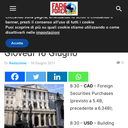
Utilizziamo i cookie per offrirti la migliore esperienza sul nostro
sito web.
Cliccando sulla pagina, effettuando lo scroll o chiudendo il
banner, presti il consenso all’uso di tutti i cookie
Home
Forex Gratis
Puoi scoprire di più su quali cookie stiamo utilizzando o come
disattivarli nelle
impostazioni
Forex Gratis
Forex News
Forex Market Movers –
Accetta
Giovedì 16 Giugno
0
Di
Redazione
-
16 Giugno 2011
8:30 –
CAD
– Foreign
Securities Purchases
(previsto a 5.4B,
precedente a 6.34B);
8:30 –
USD
– Building