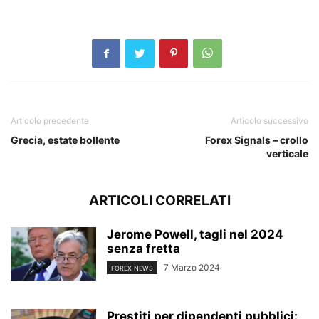
Articolo precedente
Articolo successivo
Grecia, estate bollente
Forex Signals – crollo
verticale
ARTICOLI CORRELATI
Jerome Powell, tagli nel 2024
senza fretta
7 Marzo 2024
FOREX NEWS
Prestiti per dipendenti pubblici: