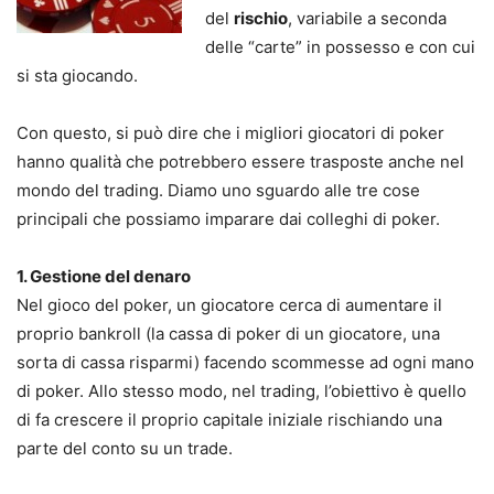
del
rischio
, variabile a seconda
delle “carte” in possesso e con cui
si sta giocando.
Con questo, si può dire che i migliori giocatori di poker
hanno qualità che potrebbero essere trasposte anche nel
mondo del trading. Diamo uno sguardo alle tre cose
principali che possiamo imparare dai colleghi di poker.
1. Gestione del denaro
Nel gioco del poker, un giocatore cerca di aumentare il
proprio bankroll (la cassa di poker di un giocatore, una
sorta di cassa risparmi) facendo scommesse ad ogni mano
di poker. Allo stesso modo, nel trading, l’obiettivo è quello
di fa crescere il proprio capitale iniziale rischiando una
parte del conto su un trade.