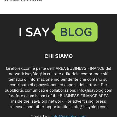
CHI SIAMO
fareforex.com è parte dell' AREA BUSINESS FINANCE del
network IsayBlog! la cui rete editoriale comprende siti
tematici di informazione indipendente che contano sul
contributo di appassionati ed esperti del settore. Per
pubblicità, comunicati e collaborazioni:
info@isayblog.com
fareforex.com is part of the BUSINESS FINANCE AREA
inside the IsayBlog! network. For advertising, press
releases and other opportunities:
info@isayblog.com
Contattaci:
info@isayblog.com