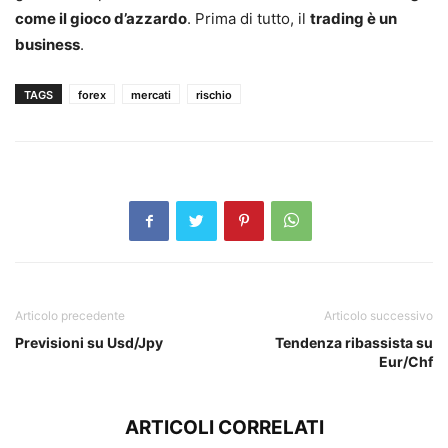
come il gioco d’azzardo
. Prima di tutto, il
trading è un
business
.
TAGS
forex
mercati
rischio
Articolo precedente
Articolo successivo
Previsioni su Usd/Jpy
Tendenza ribassista su
Eur/Chf
ARTICOLI CORRELATI