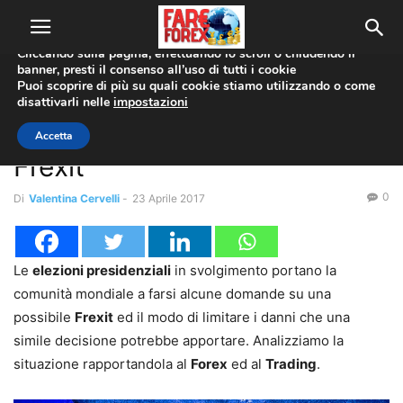
Utilizziamo i cookie per offrirti la migliore esperienza sul nostro
sito web.
Cliccando sulla pagina, effettuando lo scroll o chiudendo il
banner, presti il consenso all’uso di tutti i cookie
Home
Forex trading
Puoi scoprire di più su quali cookie stiamo utilizzando o come
disattivarli nelle
impostazioni
Forex trading
Forex, trading ed il rischio
Accetta
Frexit
0
Di
Valentina Cervelli
-
23 Aprile 2017
Le
elezioni presidenziali
in svolgimento portano la
comunità mondiale a farsi alcune domande su una
possibile
Frexit
ed il modo di limitare i danni che una
simile decisione potrebbe apportare. Analizziamo la
situazione rapportandola al
Forex
ed al
Trading
.