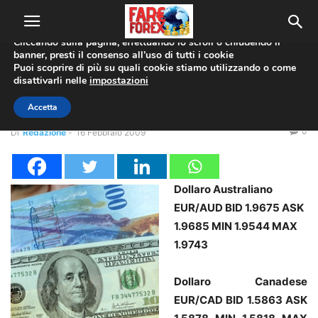
Utilizziamo i cookie per offrirti la migliore esperienza sul nostro
sito web.
Cliccando sulla pagina, effettuando lo scroll o chiudendo il
banner, presti il consenso all’uso di tutti i cookie
Home
Coppie Valute
EUR/GBP
Puoi scoprire di più su quali cookie stiamo utilizzando o come
disattivarli nelle
impostazioni
Coppie Valute
EUR/GBP
Forex News
Report: max&min intraday
Accetta
0
Di
Redazione
-
16 Febbraio 2009
Dollaro Australiano
EUR/AUD BID 1.9675 ASK
1.9685 MIN 1.9544 MAX
1.9743
Dollaro Canadese
EUR/CAD BID 1.5863 ASK