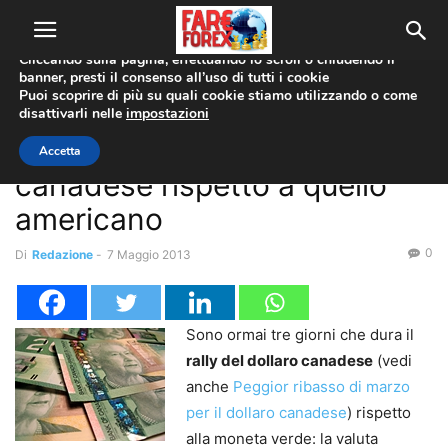
Utilizziamo i cookie per offrirti la migliore esperienza sul nostro
sito web.
Cliccando sulla pagina, effettuando lo scroll o chiudendo il
banner, presti il consenso all’uso di tutti i cookie
Home
Coppie Valute
AUD/CAD
Puoi scoprire di più su quali cookie stiamo utilizzando o come
disattivarli nelle
impostazioni
Coppie Valute
AUD/CAD
USD/CAD
Prosegue il rally del dollaro
Accetta
canadese rispetto a quello
americano
0
Di
Redazione
-
7 Maggio 2013
Sono ormai tre giorni che dura il
rally del dollaro canadese
(vedi
anche
Peggior ribasso di marzo
per il dollaro canadese
) rispetto
alla moneta verde: la valuta