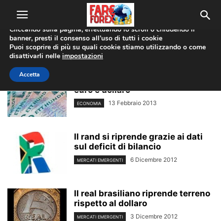
Utilizziamo i cookie per offrirti la migliore esperienza sul nostro
sito web.
Cliccando sulla pagina, effettuando lo scroll o chiudendo il
banner, presti il consenso all’uso di tutti i cookie
Home
Tags
Apprezzamento
Puoi scoprire di più su quali cookie stiamo utilizzando o come
apprezzamento
disattivarli nelle
impostazioni
Accetta
La corona svedese guadagna su
euro e dollaro
13 Febbraio 2013
ECONOMIA
Il rand si riprende grazie ai dati
sul deficit di bilancio
6 Dicembre 2012
MERCATI EMERGENTI
Il real brasiliano riprende terreno
rispetto al dollaro
3 Dicembre 2012
MERCATI EMERGENTI