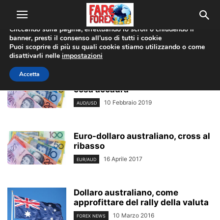
Utilizziamo i cookie per offrirti la migliore esperienza sul nostro
sito web.
Cliccando sulla pagina, effettuando lo scroll o chiudendo il
banner, presti il consenso all’uso di tutti i cookie
Home
Tags
Dollaro australiano
Puoi scoprire di più su quali cookie stiamo utilizzando o come
dollaro australiano
disattivarli nelle
impostazioni
Accetta
Dollaro australiano in ribasso:
cosa accadrà
10 Febbraio 2019
AUD/USD
Euro-dollaro australiano, cross al
ribasso
16 Aprile 2017
EUR/AUD
Dollaro australiano, come
approfittare del rally della valuta
10 Marzo 2016
FOREX NEWS