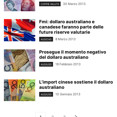
30 Marzo 2013
COPPIE VALUTE
Fmi: dollaro australiano e
canadese faranno parte delle
future riserve valutarie
8 Marzo 2013
AUD/CAD
Prosegue il momento negativo
del dollaro australiano
18 Febbraio 2013
AUD/USD
L’import cinese sostiene il dollaro
australiano
10 Gennaio 2013
AUD/USD