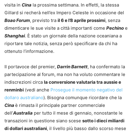
visita in
Cina
la prossima settimana. In effetti, la stessa
Gillard si recherà nell’ex Impero Celeste in occasione del
Boao Forum
, previsto tra
il 6 e l’8 aprile prossimi
, senza
dimenticare le sue visite a città importanti come
Pechino
e
Shanghai
. È stato un giornale della nazione oceaniana a
riportare tale notizia, senza però specificare da chi ha
ottenuto l’informazione.
Il portavoce del premier,
Darrin Barnett
, ha confermato la
partecipazione al forum, ma non ha voluto commentare le
indiscrezioni circa
la conversione valutaria tra aussie e
renminbi
(vedi anche
Prosegue il momento negativo del
dollaro australiano
). Bisogna comunque ricordare che la
Cina
è rimasta il principale partner commerciale
dell’
Australia
per tutto il mese di gennaio, nonostante le
transazioni in questione siano scese
sotto i dieci miliardi
di dollari australiani
, il livello più basso dallo scorso mese