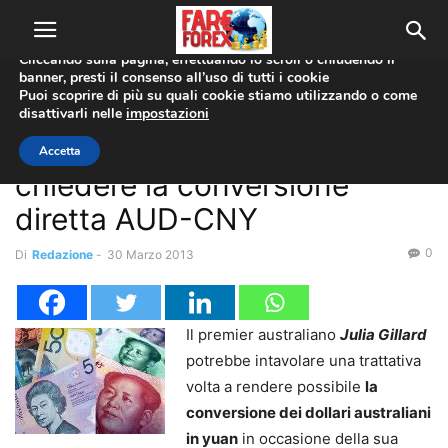
Utilizziamo i cookie per offrirti la migliore esperienza sul nostro
sito web.
Cliccando sulla pagina, effettuando lo scroll o chiudendo il
banner, presti il consenso all’uso di tutti i cookie
Home
Coppie Valute
Puoi scoprire di più su quali cookie stiamo utilizzando o come
disattivarli nelle
impostazioni
Coppie Valute
Julia Gillard potrebbe
Accetta
chiedere la conversione
diretta AUD-CNY
0
Di
Redazione
-
30 Marzo 2013
Il premier australiano
Julia Gillard
potrebbe intavolare una trattativa
volta a rendere possibile
la
conversione dei dollari australiani
in yuan
in occasione della sua