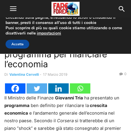
Utilizziamo i cookie per offrirti la migliore esperienza sul nostro
sito web.
Cliccando sulla pagina, effettuando lo scroll o chiudendo il
banner, presti il consenso all’uso di tutti i cookie
Home
Economia
Puoi scoprire di più su quali cookie stiamo utilizzando o come
disattivarli nelle
impostazioni
Economia
Giovanni Tria presenta
Accetta
programma per rilanciare
l’economia
0
Di
Valentina Cervelli
-
17 Marzo 2019
Il Ministro delle Finanze
Giovanni Tria
ha presentato un
programma
ben definito per rilanciare la
crescita
economica
e l’andamento generale dell’economia nel
nostro paese. Secondo il
Corsera
si tratterebbe di un
piano “shock” e sarebbe già stato consegnato al premier