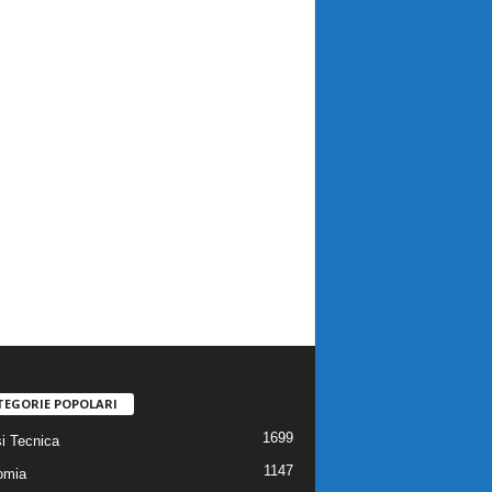
TEGORIE POPOLARI
1699
si Tecnica
1147
omia