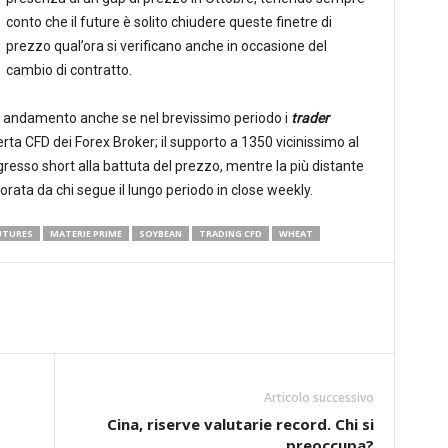
conto che il future è solito chiudere queste finetre di
prezzo qual’ora si verificano anche in occasione del
cambio di contratto.
uo andamento anche se nel brevissimo periodo i
trader
rta CFD dei Forex Broker; il supporto a 1350 vicinissimo al
resso short alla battuta del prezzo, mentre la più distante
ata da chi segue il lungo periodo in close weekly.
UTURES
MATERIE PRIME
SOYBEAN
TRADING CFD
WHEAT
Articolo successivo
Cina, riserve valutarie record. Chi si
preoccupa?