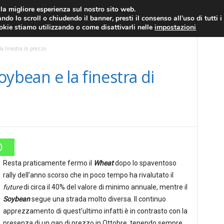
RATIS
FOREX NEWS
FOREX SIGNALS
FOREX TRADING
GLOSSARIO FORE
i la migliore esperienza sul nostro sito web.
ndo lo scroll o chiudendo il banner, presti il consenso all’uso di tutti i
EURO/DOLLARO
ECONOMIA
FOREX NEWS
ookie stiamo utilizzando o come disattivarli nelle
impostazioni
la finestra di prezzo
Soybean e la finestra di
Resta praticamente fermo il
Wheat
dopo lo spaventoso
rally dell’anno scorso che in poco tempo ha rivalutato il
future
di circa il 40% del valore di minimo annuale, mentre il
Soybean
segue una strada molto diversa. Il continuo
apprezzamento di quest’ultimo infatti è in contrasto con la
presenza di un gap di prezzo in Ottobre, tenendo sempre