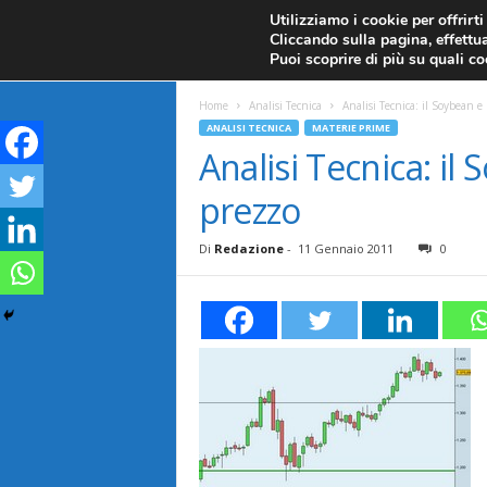
CANDELE GIAPPONESI
ECONOMIA
FOREX G
Utilizziamo i cookie per offrirt
Cliccando sulla pagina, effettua
ANALISI TECNICA
F
Puoi scoprire di più su quali c
a
Home
Analisi Tecnica
Analisi Tecnica: il Soybean e 
ANALISI TECNICA
MATERIE PRIME
r
Analisi Tecnica: il 
prezzo
e
F
Di
Redazione
-
11 Gennaio 2011
0
o
r
e
x