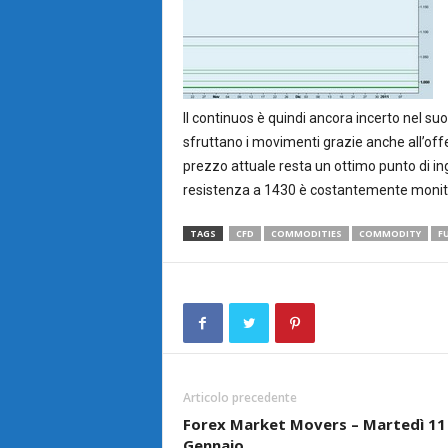
Il continuos è quindi ancora incerto nel s
sfruttano i movimenti grazie anche all’offe
prezzo attuale resta un ottimo punto di ing
resistenza a 1430 è costantemente monitor
TAGS
CFD
COMMODITIES
COMMODITY
F
Articolo precedente
Forex Market Movers – Martedì 11
Gennaio